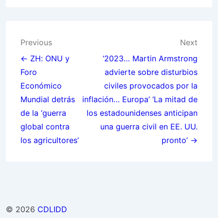
Post
Previous
Next
navigation
← ZH: ONU y
‘2023… Martin Armstrong
Foro
advierte sobre disturbios
Económico
civiles provocados por la
Mundial detrás
inflación… Europa’ ‘La mitad de
de la ‘guerra
los estadounidenses anticipan
global contra
una guerra civil en EE. UU.
los agricultores’
pronto’ →
© 2026
CDLIDD