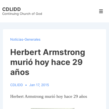
↓
CDLIDD
Skip
Men
Continuing Church of God
to
Main
Content
Noticias-Generales
Herbert Armstrong
murió hoy hace 29
años
CDLIDD
Jan 17, 2015
Herbert Armstrong murió hoy hace 29 años