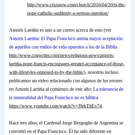
http://www.cruxnow.com/church/2016/04/20/is-the-
pope-catholic-suddenly-a-serious-question/
Amoris Laetitia
es uno a un correo acerca de esto (ver
Amoris Laetitia: El Papa Francisco anima mayor aceptación
de aquellos con estilos de vida opuestos a los de la Biblia
http://www.cogwriter.com/news/religious-news/amoris-
laetitia-pope-francis-encourages-greater-acceptance-of-those-
with-lifestyles-opposed-to-by-the-bible/
), nosotros incluso
publicamos un video relacionado con algunos de los errores
en
Amoris Laetitia
al comienzo de este año:
La tolerancia de
la inmoralidad del Papa Francisco no es bíblica
https://www.youtube.com/watch?v=J9rkTltEx74
.
Hace tres años, el Cardenal Jorge Bergoglio de Argentina se
convirtió en el Papa Francisco. Él ha sido diferente en