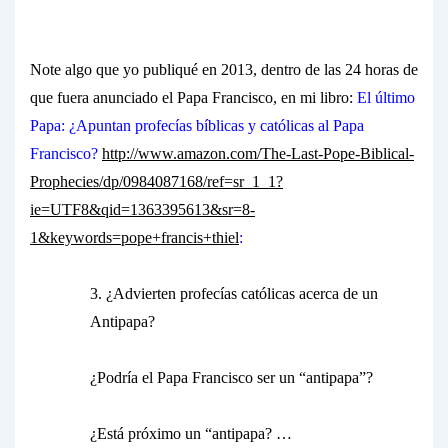
Note algo que yo publiqué en 2013, dentro de las 24 horas de
que fuera anunciado el Papa Francisco, en mi libro:
El último
Papa: ¿Apuntan profecías bíblicas y católicas al Papa
Francisco?
http://www.amazon.com/The-Last-Pope-Biblical-
Prophecies/dp/0984087168/ref=sr_1_1?
ie=UTF8&qid=1363395613&sr=8-
1&keywords=pope+francis+thiel
:
3. ¿Advierten profecías católicas acerca de un
Antipapa?
¿Podría el Papa Francisco ser un “antipapa”?
¿Está próximo un “antipapa? …