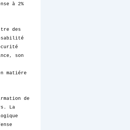
ense à 2%
stre des
nsabilité
écurité
ance, son
en matiére
irmation de
s. La
logique
fense