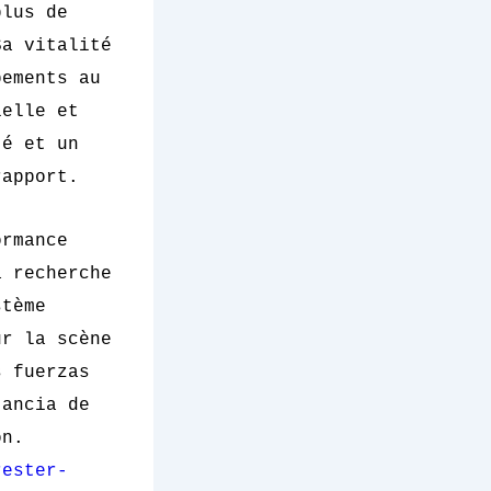
plus de
Sa vitalité
pements au
ielle et
té et un
rapport.
ormance
a recherche
stème
ur la scène
s fuerzas
tancia de
ón.
rester-