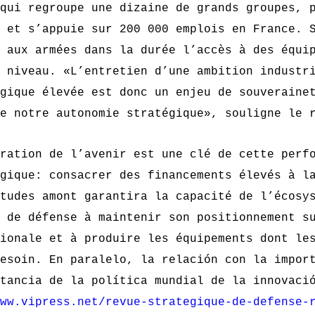
qui regroupe une dizaine de grands groupes, 
 et s’appuie sur 200 000 emplois en France. 
 aux armées dans la durée l’accès à des équi
r niveau.
«L’entretien d’une ambition industr
gique élevée est donc un enjeu de souveraine
e notre autonomie stratégique»
, souligne le 
ration de l’avenir est une clé de cette perf
gique: consacrer des financements élevés à l
tudes amont garantira la capacité de l’écosy
 de défense à maintenir son positionnement s
ionale et à produire les équipements dont le
esoin. En paralelo, la relación con la impor
tancia de la política mundial de la innovaci
ww.vipress.net/revue-strategique-de-defense-