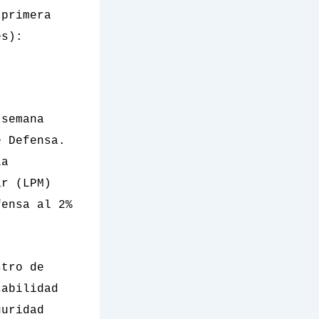
 primera
és):
 semana
e Defensa.
la
ar (LPM)
fensa al 2%
stro de
sabilidad
guridad