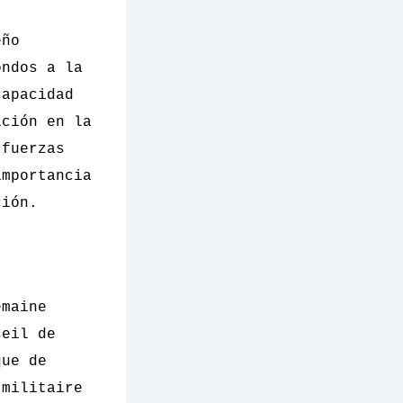
eño
ondos a la
capacidad
ición en la
 fuerzas
importancia
ción.
emaine
seil de
que de
 militaire