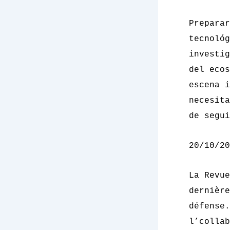
Preparar
tecnológ
investig
del ecos
escena i
necesita
de segui
20/10/20
La
Revu
dernière
défense.
l’colla