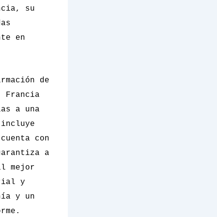
ncia, su
das
nte en
irmación de
 Francia
ias a una
 incluye
 cuenta con
garantiza a
al mejor
rial y
nía y un
orme.