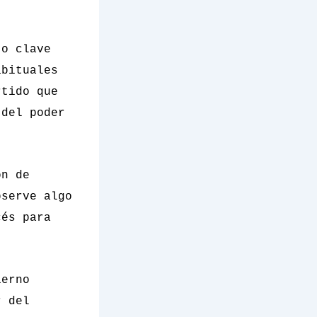
to clave
abituales
rtido que
 del poder
ón de
bserve algo
cés para
ierno
r del