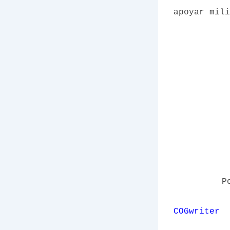
apoyar mili
P
COGwriter