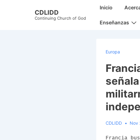
↓
Main
Inicio
Acerc
CDLIDD
Skip
Navigation
Continuing Church of God
to
Enseñanzas
Main
Content
Europa
Franci
señala
milita
indepe
CDLIDD
Nov 
Francia bus