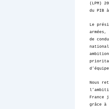
(LPM) 20
du PIB à
Le prési
armées, 
de condu
national
ambition
priorita
d’équipe
Nous ret
l’ambiti
France j
grâce à 