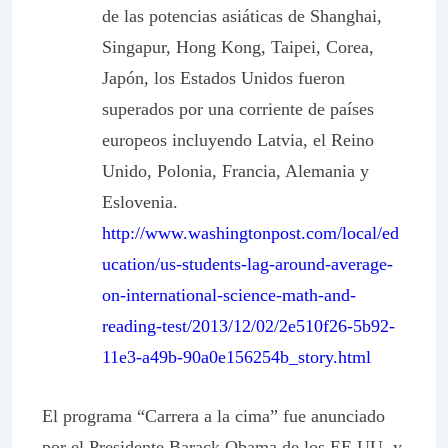
de las potencias asiáticas de Shanghai,
Singapur, Hong Kong, Taipei, Corea,
Japón, los Estados Unidos fueron
superados por una corriente de países
europeos incluyendo Latvia, el Reino
Unido, Polonia, Francia, Alemania y
Eslovenia.
http://www.washingtonpost.com/local/ed
ucation/us-students-lag-around-average-
on-international-science-math-and-
reading-test/2013/12/02/2e510f26-5b92-
11e3-a49b-90a0e156254b_story.html
El programa “Carrera a la cima” fue anunciado
por el Presidente Barack Obama de los EE.UU. y