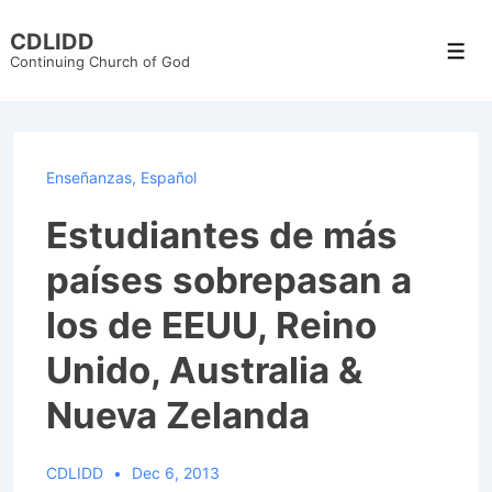
↓
CDLIDD
Skip
Men
Continuing Church of God
to
Main
Content
Enseñanzas
,
Español
Estudiantes de más
países sobrepasan a
los de EEUU, Reino
Unido, Australia &
Nueva Zelanda
CDLIDD
Dec 6, 2013