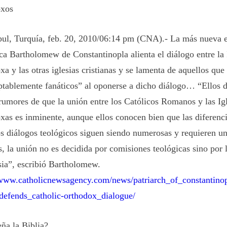
oxos
ul, Turquía, feb. 20, 2010/06:14 pm (CNA).- La más nueva e
rca Bartholomew de Constantinopla alienta el diálogo entre la 
a y las otras iglesias cristianas y se lamenta de aquellos que
ptablemente fanáticos” al oponerse a dicho diálogo… “Ellos 
 rumores de que la unión entre los Católicos Romanos y las Ig
xas es inminente, aunque ellos conocen bien que las diferenci
os diálogos teológicos siguen siendo numerosas y requieren un
, la unión no es decidida por comisiones teológicas sino por 
esia”, escribió Bartholomew.
/www.catholicnewsagency.com/news/patriarch_of_constantin
_defends_catholic-orthodox_dialogue/
ña la Biblia?