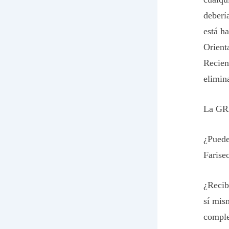
deberí
está h
Orienta
Recien
elimin
La GRA
¿Puede
Farise
¿Recib
sí mis
comple