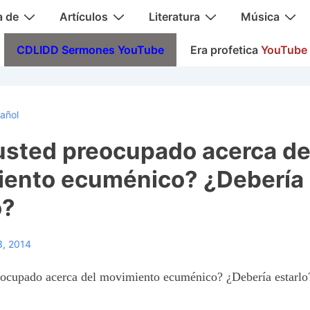
a de
Artículos
Literatura
Música
CDLIDD Sermones YouTube
Era profetica
YouTube
añol
usted preocupado acerca de
ento ecuménico? ¿Debería
o?
3, 2014
eocupado acerca del movimiento ecuménico? ¿Debería estarlo