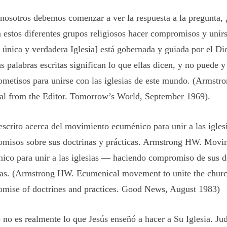
nosotros debemos comenzar a ver la respuesta a la pregunt
 estos diferentes grupos religiosos hacer compromisos y uni
a única y verdadera Iglesia] está gobernada y guiada por el Dio
s palabras escritas significan lo que ellas dicen, y no puede y
metisos para unirse con las iglesias de este mundo. (Armst
al from the Editor. Tomorrow’s World, September 1969).
escrito acerca del movimiento ecuménico para unir a las igles
misos sobre sus doctrinas y prácticas. Armstrong HW. Movi
ico para unir a las iglesias — haciendo compromiso de sus d
cas. (Armstrong HW. Ecumenical movement to unite the chur
mise of doctrines and practices. Good News, August 1983)
no es realmente lo que Jesús enseñó a hacer a Su Iglesia. Jud