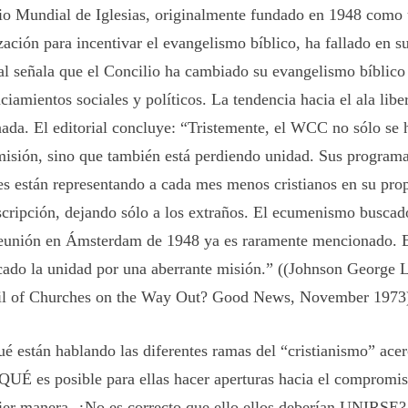
io Mundial de Iglesias, originalmente fundado en 1948 como
zación para incentivar el evangelismo bíblico, ha fallado en s
ial señala que el Concilio ha cambiado su evangelismo bíblico
iamientos sociales y políticos. La tendencia hacia el ala liber
ada. El editorial concluye: “Tristemente, el WCC no sólo se 
misión, sino que también está perdiendo unidad. Sus programas
les están representando a cada mes menos cristianos en su pro
scripción, dejando sólo a los extraños. El ecumenismo buscado
reunión en Ámsterdam de 1948 ya es raramente mencionado.
icado la unidad por una aberrante misión.” ((Johnson George 
l of Churches on the Way Out? Good News, November 1973
ué están hablando las diferentes ramas del “cristianismo” a
UÉ es posible para ellas hacer aperturas hacia el compromi
ier manera, ¿No es correcto que ello ellos deberían UNIR