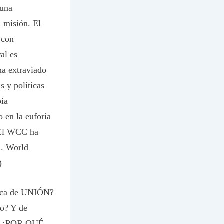
 una
u misión. El
 con
al es
ha extraviado
 y políticas
pia
 en la euforia
 El WCC ha
L. World
)
cerca de UNIÓN?
so? Y de
SE? ¿POR QUÉ