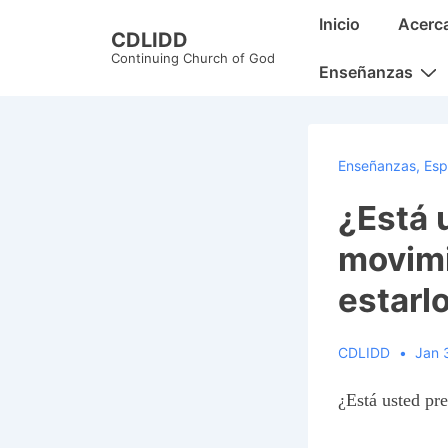
↓
Main
Inicio
Acerc
CDLIDD
Skip
Navigation
Continuing Church of God
to
Enseñanzas
Main
Content
Enseñanzas
,
Esp
¿Está 
movimi
estarl
CDLIDD
Jan 
¿Está usted pr