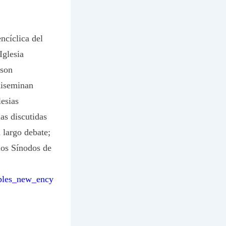
ncíclica del
Iglesia
 son
diseminan
lesias
as discutidas
 largo debate;
los Sínodos de
oples_new_ency