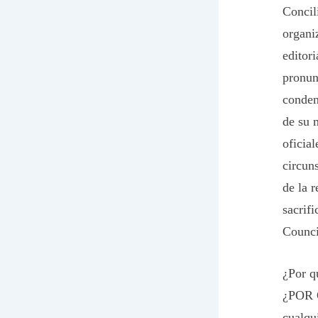
Concil
organi
editor
pronunc
conden
de su 
oficia
circun
de la 
sacrif
Counci
¿Por q
¿POR Q
cualqu