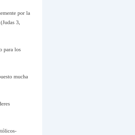
temente por la
 (Judas 3,
o para los
 puesto mucha
deres
tólicos-