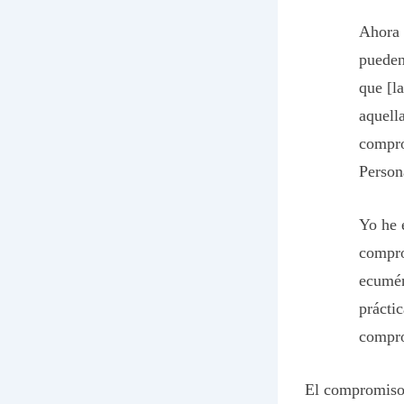
Ahora 
pueden
que [l
aquella
compro
Person
Yo he 
compro
ecumén
prácti
compro
El compromiso 