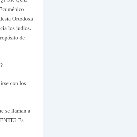
o Ecuménico
glesia Ortodoxa
cia los judíos.
ropósito de
o?
irse con los
ue se llaman a
FUENTE? Es