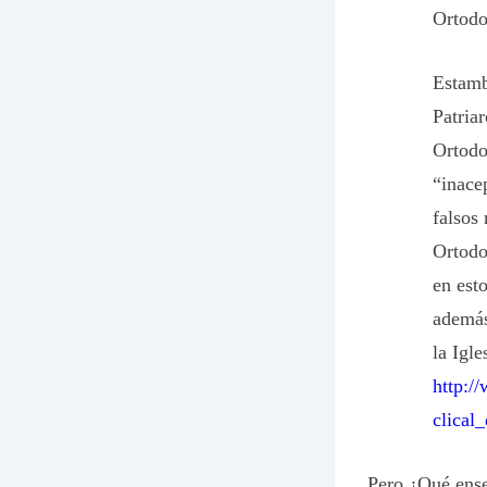
Ortod
Estamb
Patria
Ortodox
“inace
falsos
Ortodo
en est
además
la Igl
http:/
clical
Pero ¿Qué ense