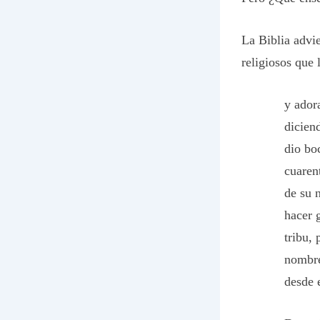
La Biblia advie
religiosos que 
y adora
dicien
dio bo
cuaren
de su 
hacer 
tribu,
nombre
desde 