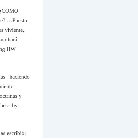
a, ¿CÓMO
rse? …Puesto
s viviente,
 no hará
rong HW
ias –haciendo
miento
octrinas y
ches –by
as escribió: