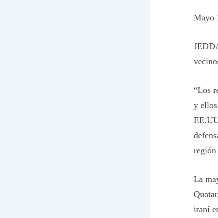
Mayo 1
JEDDAH
vecino
“Los r
y ello
EE.UU.
defens
región
La may
Quatar
iraní 