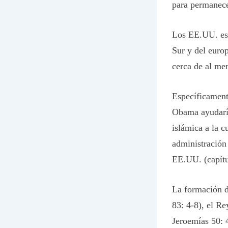
para permanece
Los EE.UU. est
Sur y del euro
cerca de al me
Específicamen
Obama ayudaría
islámica a la c
administración 
EE.UU. (capítu
La formación d
83: 4-8), el Re
Jeroemías 50: 