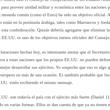
para proveer unidad militar y económica entre las naciones pa
a moneda común (como el Euro) ha sido un objetivo oficial. A
o están en la península árabiga, tales como Marruecos y Jorda
a esta confederación. Quizás debería agregarse que eliminar l
os EE.UU. es uno de los objetivos menos oficiales del Consejo
laraciones hechas hoy, es interesante anotar que el Secretari
era a estas naciones que los propios EE.UU. no pueden defend
 mejor desarrollar sus ejércitos. Yo sospecho que eso es algo 
 europeos en más de una ocasión. Es también probable que los
.UU. estén recibiendo el mismo mensaje.
U. son todavía el país con el ejército más fuerte (Daniel 11:
do en varias formas. Ellos se dan cuenta de que ya no tienen 