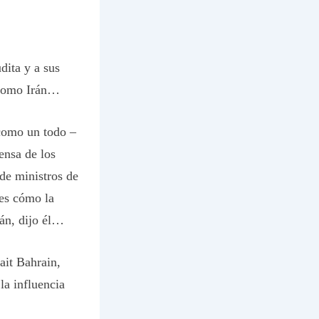
ita y a sus
 como Irán…
como un todo –
ensa de los
de ministros de
es cómo la
án, dijo él…
it Bahrain,
a influencia