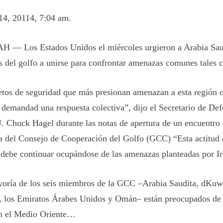
4, 20114, 7:04 am.
 — Los Estados Unidos el miércoles urgieron a Arabia Saud
s del golfo a unirse para confrontar amenazas comunes tales
etos de seguridad que más presionan amenazan a esta región 
s demandad una respuesta colectiva”, dijo el Secretario de Def
 Chuck Hagel durante las notas de apertura de un encuentro 
a del Consejo de Cooperación del Golfo (GCC) “Esta actitud 
 debe continuar ocupándose de las amenazas planteadas por Ir
oría de los seis miembros de la GCC –Arabia Saudita, dKuwa
, los Emiratos Árabes Unidos y Omán– están preocupados de l
en el Medio Oriente…