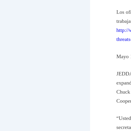
Los of
trabaj
http:/
threat
Mayo 
JEDDAH
expand
Chuck 
Cooper
“Usted
secreta