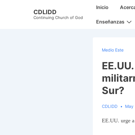
↓
Main
Inicio
Acerc
CDLIDD
Skip
Navigation
Continuing Church of God
to
Enseñanzas
Main
Content
Medio Este
EE.UU.
milita
Sur?
CDLIDD
May 
EE.UU. urge a 