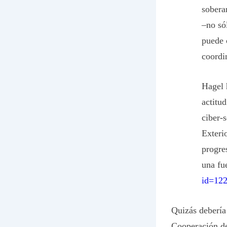
sobera
–no só
puede 
coordi
Hagel 
actitu
ciber-
Exteri
progre
una fu
id=12
Quizás debería
Cooperación d