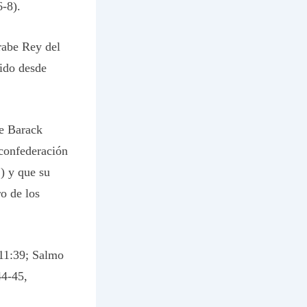
6-8).
rabe Rey del
tido desde
e Barack
 confederación
2) y que su
o de los
 11:39; Salmo
44-45,