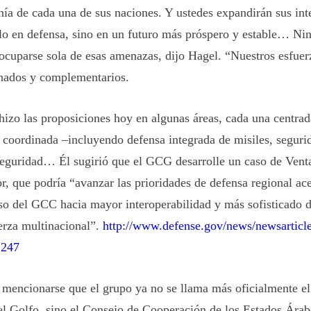
nía de cada una de sus naciones. Y ustedes expandirán sus in
lo en defensa, sino en un futuro más próspero y estable… Ni
ocuparse sola de esas amenazas, dijo Hagel. “Nuestros esfuer
nados y complementarios.
hizo las proposiciones hoy en algunas áreas, cada una centrad
d coordinada –incluyendo defensa integrada de misiles, seguri
seguridad… Él sugirió que el GCG desarrolle un caso de Venta
or, que podría “avanzar las prioridades de defensa regional ac
so del GCC hacia mayor interoperabilidad y más sofisticado d
erza multinacional”.
http://www.defense.gov/news/newsarticl
2247
 mencionarse que el grupo ya no se llama más oficialmente e
el Golfo
, sino el
Consejo de Cooperación de los Estados Árab