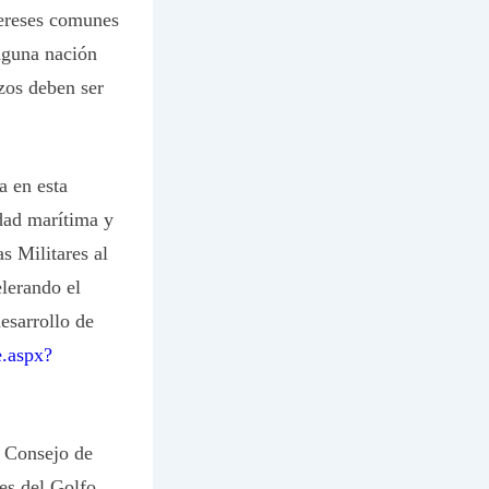
tereses comunes
nguna nación
zos deben ser
a en esta
dad marítima y
s Militares al
elerando el
esarrollo de
e.aspx?
l
Consejo de
es del Golfo
.