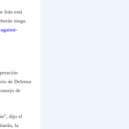
e Irán está
eherán niega.
against-
peración
ario de Defensa
Consejo de
n”, dijo el
itarán, la