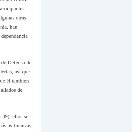
rticipantes.
lgunas otras
nia, han
a dependencia
.
o de Defensa de
erlas, así que
que él también
 aliados de
 39), ellos se
más as finanzas