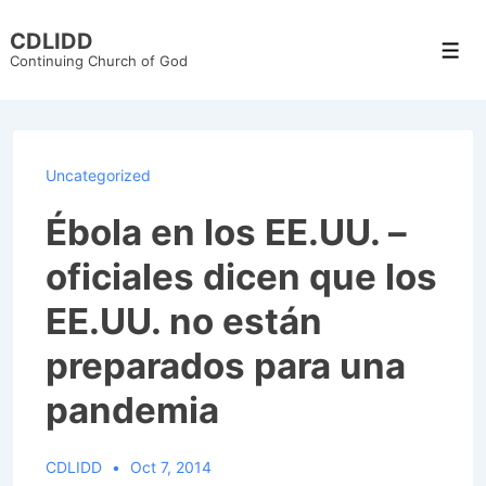
↓
CDLIDD
Skip
Men
Continuing Church of God
to
Main
Content
Uncategorized
Ébola en los EE.UU. –
oficiales dicen que los
EE.UU. no están
preparados para una
pandemia
CDLIDD
Oct 7, 2014