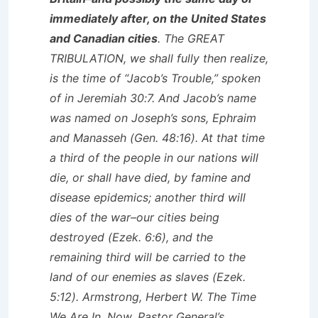
immediately after, on the United States
and Canadian cities
. The GREAT
TRIBULATION, we shall fully then realize,
is the time of “Jacob’s Trouble,” spoken
of in Jeremiah 30:7. And Jacob’s name
was named on Joseph’s sons, Ephraim
and Manasseh (Gen. 48:16). At that time
a third of the people in our nations will
die, or shall have died, by famine and
disease epidemics; another third will
dies of the war–our cities being
destroyed (Ezek. 6:6), and the
remaining third will be carried to the
land of our enemies as slaves (Ezek.
5:12). Armstrong, Herbert W. The Time
We Are In, Now. Pastor General’s