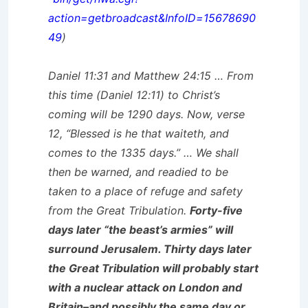
action=getbroadcast&InfoID=15678690
49
)
Daniel 11:31 and Matthew 24:15 … From
this time (Daniel 12:11) to Christ’s
coming will be 1290 days. Now, verse
12, “Blessed is he that waiteth, and
comes to the 1335 days.” … We shall
then be warned, and readied to be
taken to a place of refuge and safety
from the Great Tribulation.
Forty-five
days later “the beast’s armies” will
surround Jerusalem. Thirty days later
the Great Tribulation will probably start
with a nuclear attack on London and
Britain–and possibly the same day or