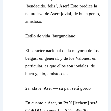
‘bendecido, feliz’, Aser! Esto predice la
naturaleza de Aser: jovial, de buen genio,
amistoso.
Estilo de vida ‘burgundiano’
El carácter nacional de la mayoría de los
belgas, en general, y de los Valones, en
particular, es que ellos son joviales, de
buen genio, amistosos…
2a. clave: Aser — su
pan
será
gordo
En cuanto a Aser, su PAN [lechem] será
GORDO [shamen]… (Gén. 49: 20a,