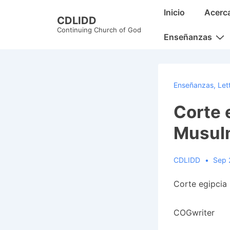
↓
Main
Inicio
Acerc
CDLIDD
Skip
Navigation
Continuing Church of God
to
Enseñanzas
Main
Content
Enseñanzas
,
Let
Corte 
Musul
CDLIDD
Sep 
Corte egipcia
COGwriter