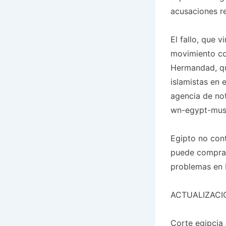
acusaciones r
El fallo, que v
movimiento co
Hermandad, qu
islamistas en e
agencia de not
wn-egypt-mus
Egipto no con
puede comprarl
problemas en 
ACTUALIZACIÓN
Corte egipcia