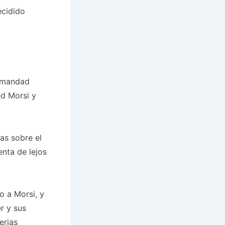
ecidido
ermandad
d Morsi y
as sobre el
enta de lejos
o a Morsi, y
r y sus
erias