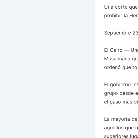
Una corte que 
prohibir la H
Septiembre 23
El Cairo — Una
Musulmana que
ordenó que tod
El gobierno i
grupo desde el
el paso más dr
La mayoría del
aquellos que n
superiores lug