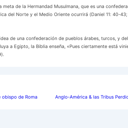
la meta de la Hermandad Musulmana, que es una confedera
ica del Norte y el Medio Oriente ocurrirá (Daniel 11: 40-43;
idea de una confederación de pueblos árabes, turcos, y de
cluya a Egipto, la Biblia enseña, «Pues ciertamente está vin
).
ion
e obispo de Roma
Anglo-América & las Tribus Perdi