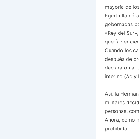
mayoría de los
Egipto llamó 
gobernadas por
«Rey del Sur»,
quería ver cie
Cuando los cam
después de pro
declararon al
interino (Adly
Así, la Herma
militares deci
personas, com
Ahora, como h
prohibida.