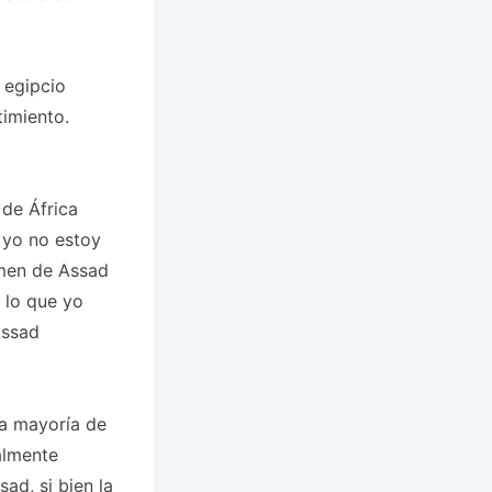
 egipcio
timiento.
 de África
, yo no estoy
imen de Assad
e lo que yo
Assad
a mayoría de
almente
sad, si bien la