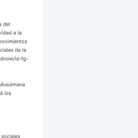
s del
idad a la
movimientos
ciales de la
ldnow/la-fg-
 Musulmana
á los
 sociales