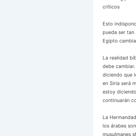
críticos
Esto indispon
pueda ser tan 
Egipto cambia
La realidad bí
debe cambiar. 
diciendo que l
en Siria será 
estoy diciendo
continuarán co
La Hermandad 
los árabes son
musulmanes shi’