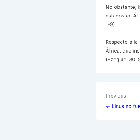
No obstante, 
estados en Áfr
1-9).
Respecto a la 
África, que in
(Ezequiel 30: 9
Post
Previous
navigat
← Linus no fu