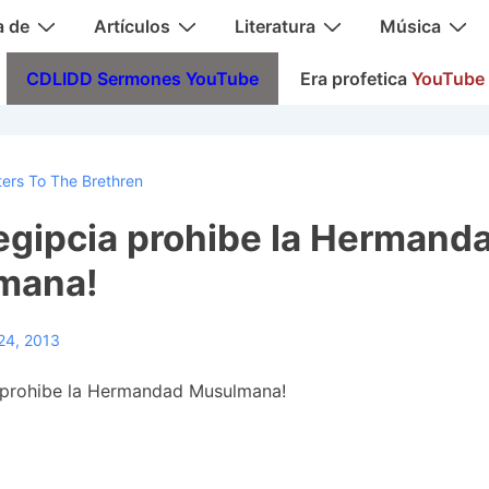
a de
Artículos
Literatura
Música
CDLIDD Sermones YouTube
Era profetica
YouTube
ters To The Brethren
egipcia prohibe la Hermand
mana!
24, 2013
 prohibe la Hermandad Musulmana!