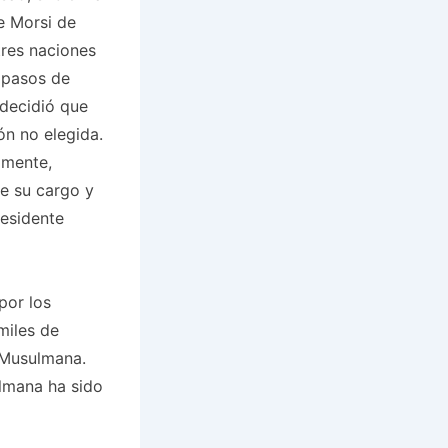
e Morsi de
tres naciones
o pasos de
 decidió que
ón no elegida.
amente,
de su cargo y
residente
por los
miles de
 Musulmana.
lmana ha sido