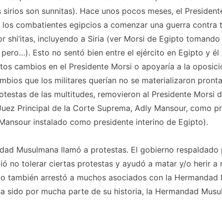
 sirios son sunnitas). Hace unos pocos meses, el President
a los combatientes egipcios a comenzar una guerra contra 
 shi’itas, incluyendo a Siria (ver Morsi de Egipto tomand
 pero…). Esto no sentó bien entre el ejército en Egipto y él
rtos cambios en el Presidente Morsi o apoyaría a la oposici
bios que los militares querían no se materializaron pront
testas de las multitudes, removieron al Presidente Morsi 
 Juez Principal de la Corte Suprema, Adly Mansour, como p
 Mansour instalado como presidente interino de Egipto).
ndad Musulmana llamó a protestas. El gobierno respaldado 
dió no tolerar ciertas protestas y ayudó a matar y/o herir a 
o también arrestó a muchos asociados con la Hermandad
a sido por mucha parte de su historia, la Hermandad Musu