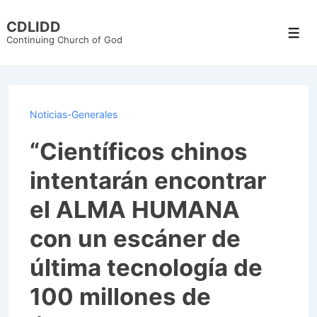
↓
CDLIDD
Skip
Men
Continuing Church of God
to
Main
Content
Noticias-Generales
“Científicos chinos
intentarán encontrar
el ALMA HUMANA
con un escáner de
última tecnología de
100 millones de