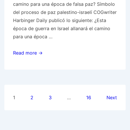
camino para una época de falsa paz? Símbolo
Hezbollah
del proceso de paz palestino-israelí COGwriter
sea
Harbinger Daily publicó lo siguiente: ¿Esta
mucho
época de guerra en Israel allanará el camino
más
para una época …
probable’
HD:
Read more →
¿Esta
época
de
guerra
en
Posts
1
2
3
…
16
Next
Israel
pagination
allanará
el
camino