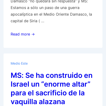
Damasco “no quedará sin respuesta” y MS:
Estamos a sólo un paso de una guerra
apocalíptica en el Medio Oriente Damasco, la
capital de Siria ( …
CBS:
Read more →
Irán
promete
que
el
Medio Este
presunto
MS: Se ha construido en
ataque
aéreo
Israel un “enorme altar”
israelí
para el sacrificio de la
mortal
vaquilla alazana
contra