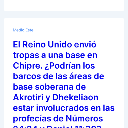
árabes
y
de
la
Medio Este
UE:
El Reino Unido envió
La
solución
tropas a una base en
biestatal
Chipre. ¿Podrían los
es
barcos de las áreas de
la
única
base soberana de
respuesta
Akrotiri y Dhekeliaon
al
estar involucrados en las
conflicto
palestino-
profecías de Números
israelí;