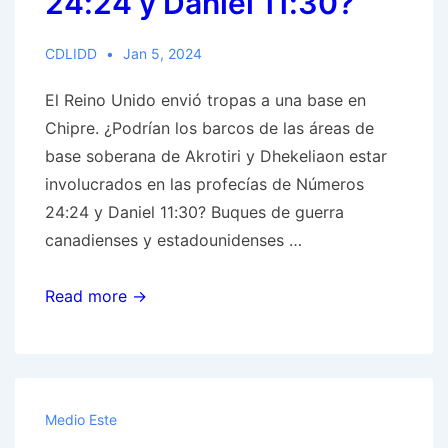
24:24 y Daniel 11:30?
COGwriter:
No,
CDLIDD
Jan 5, 2024
el
Reino
El Reino Unido envió tropas a una base en
de
Chipre. ¿Podrían los barcos de las áreas de
Dios
base soberana de Akrotiri y Dhekeliaon estar
es
involucrados en las profecías de Números
la
24:24 y Daniel 11:30? Buques de guerra
solución
canadienses y estadounidenses …
El
Read more →
Reino
Unido
envió
tropas
Medio Este
a