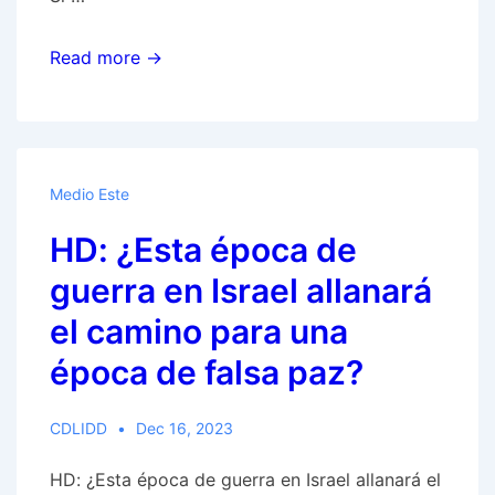
Dhekeliaon
estar
‘Las
Read more →
involucrados
FDI
en
están
las
logrando
profecías
importantes
Medio Este
de
avances
Números
HD: ¿Esta época de
en
24:24
Gaza,
guerra en Israel allanará
y
y
el camino para una
Daniel
eso
11:30?
época de falsa paz?
hace
que
la
CDLIDD
Dec 16, 2023
intervención
HD: ¿Esta época de guerra en Israel allanará el
de