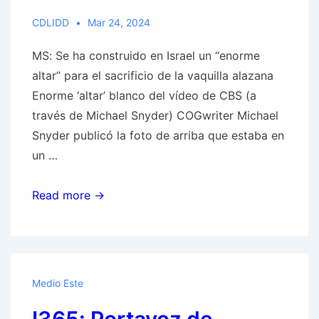
su
consulado
CDLIDD
Mar 24, 2024
en
MS: Se ha construido en Israel un “enorme
Damasco
altar” para el sacrificio de la vaquilla alazana
“no
Enorme ‘altar’ blanco del vídeo de CBS (a
quedará
través de Michael Snyder) COGwriter Michael
sin
Snyder publicó la foto de arriba que estaba en
respuesta”
un …
y
MS:
MS:
Read more →
Estamos
Se
a
ha
sólo
construido
un
en
paso
Medio Este
Israel
de
un