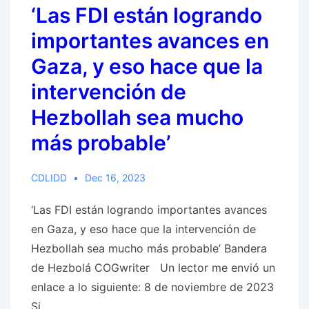
‘Las FDI están logrando
una
base
importantes avances en
en
Gaza, y eso hace que la
Chipre.
intervención de
¿Podrían
los
Hezbollah sea mucho
barcos
más probable’
de
las
CDLIDD
Dec 16, 2023
áreas
de
‘Las FDI están logrando importantes avances
base
en Gaza, y eso hace que la intervención de
soberana
Hezbollah sea mucho más probable’ Bandera
de
de Hezbolá COGwriter Un lector me envió un
Akrotiri
enlace a lo siguiente: 8 de noviembre de 2023
y
Si …