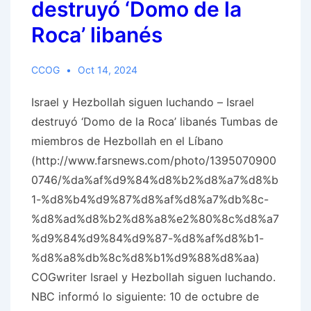
destruyó ‘Domo de la
Roca’ libanés
CCOG
Oct 14, 2024
Israel y Hezbollah siguen luchando – Israel
destruyó ‘Domo de la Roca’ libanés Tumbas de
miembros de Hezbollah en el Líbano
(http://www.farsnews.com/photo/1395070900
0746/%da%af%d9%84%d8%b2%d8%a7%d8%b
1-%d8%b4%d9%87%d8%af%d8%a7%db%8c-
%d8%ad%d8%b2%d8%a8%e2%80%8c%d8%a7
%d9%84%d9%84%d9%87-%d8%af%d8%b1-
%d8%a8%db%8c%d8%b1%d9%88%d8%aa)
COGwriter Israel y Hezbollah siguen luchando.
NBC informó lo siguiente: 10 de octubre de