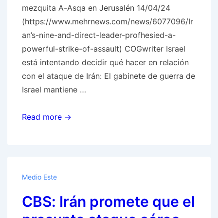
mezquita A-Asqa en Jerusalén 14/04/24
(https://www.mehrnews.com/news/6077096/Ir
an’s-nine-and-direct-leader-profhesied-a-
powerful-strike-of-assault) COGwriter Israel
está intentando decidir qué hacer en relación
con el ataque de Irán: El gabinete de guerra de
Israel mantiene …
MS:
Read more →
¿Qué
hará
Israel
ahora?
Medio Este
COGwriter:
CBS: Irán promete que el
Irán
quiere