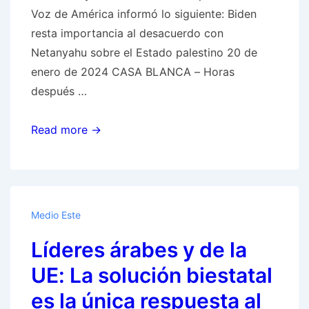
Voz de América informó lo siguiente: Biden
resta importancia al desacuerdo con
Netanyahu sobre el Estado palestino 20 de
enero de 2024 CASA BLANCA – Horas
después …
VOA:
Read more →
Biden
resta
importancia
al
Medio Este
desacuerdo
Líderes árabes y de la
con
Netanyahu
UE: La solución biestatal
sobre
es la única respuesta al
el