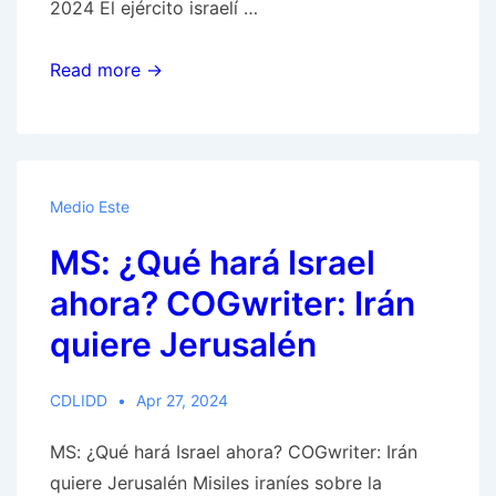
2024 El ejército israelí …
Israel
Read more →
y
Hezbollah
siguen
luchando
Medio Este
–
MS: ¿Qué hará Israel
Israel
destruyó
ahora? COGwriter: Irán
‘Domo
quiere Jerusalén
de
la
CDLIDD
Apr 27, 2024
Roca’
libanés
MS: ¿Qué hará Israel ahora? COGwriter: Irán
quiere Jerusalén Misiles iraníes sobre la