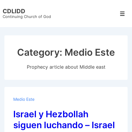
↓
CDLIDD
Skip
Men
Continuing Church of God
to
Main
Content
Category:
Medio Este
Prophecy article about Middle east
Medio Este
Israel y Hezbollah
siguen luchando – Israel