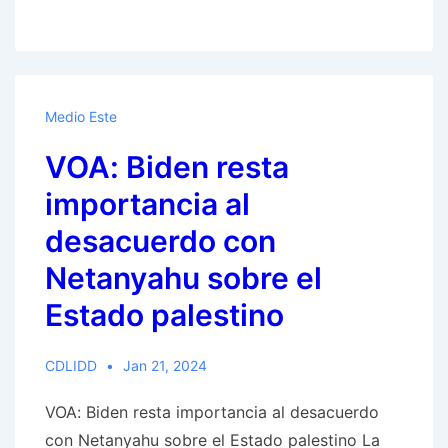
Portavoz
de
Hamás:
Ataque
Medio Este
del
VOA: Biden resta
7
de
importancia al
octubre
desacuerdo con
lanzado
Netanyahu sobre el
para
detener
Estado palestino
a
las
CDLIDD
Jan 21, 2024
vaquillas
rojas
VOA: Biden resta importancia al desacuerdo
con Netanyahu sobre el Estado palestino La