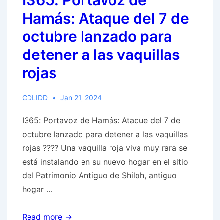
I365: Portavoz de
una
“enorme
Hamás: Ataque del 7 de
guerra
altar”
apocalíptica
octubre lanzado para
para
en
detener a las vaquillas
el
el
sacrificio
rojas
Medio
de
Oriente
la
CDLIDD
Jan 21, 2024
vaquilla
alazana
I365: Portavoz de Hamás: Ataque del 7 de
octubre lanzado para detener a las vaquillas
rojas ???? Una vaquilla roja viva muy rara se
está instalando en su nuevo hogar en el sitio
del Patrimonio Antiguo de Shiloh, antiguo
hogar …
I365:
Read more →