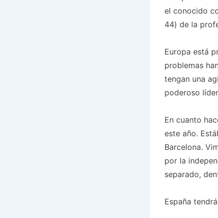
el conocido co
44) de la profe
Europa está pr
problemas han
tengan una agi
poderoso líder
En cuanto hace
este año. Est
Barcelona. Vim
por la indepen
separado, den
España tendrá