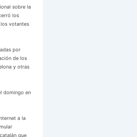
onal sobre la
cerró los
 los votantes
tadas por
ación de los
elona y otras
el domingo en
nternet a la
rmular
 catalán que