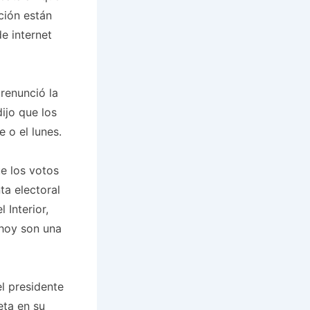
ción están
de internet
 renunció la
jo que los
 o el lunes.
e los votos
ta electoral
 Interior,
 hoy son una
el presidente
eta en su