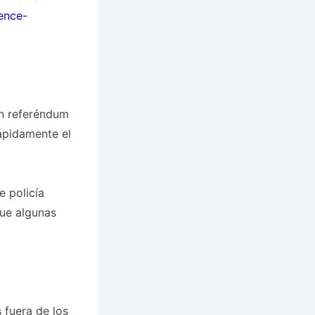
ence-
un referéndum
ápidamente el
e policía
que algunas
s fuera de los