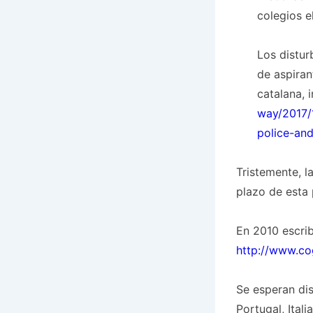
colegios e
Los distur
de aspiran
catalana, 
way/2017/
police-and
Tristemente, l
plazo de esta 
En 2010 escrib
http://www.co
Se esperan dis
Portugal, Ital