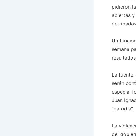
pidieron l
abiertas y
derribadas
Un funcion
semana pa
resultados
La fuente,
serán cont
especial f
Juan Ignac
“parodia”.
La violenc
del gobier