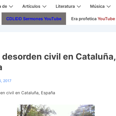
a de
Artículos
Literatura
Música
CDLIDD Sermones YouTube
Era profetica
YouTube
 desorden civil en Cataluña,
a
6, 2017
en civil en Cataluña, España