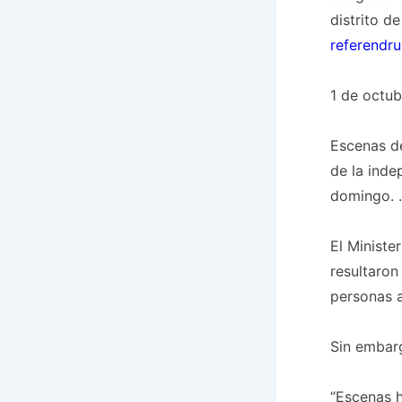
distrito d
referendr
1 de octub
Escenas de
de la inde
domingo. 
El Ministe
resultaron
personas a
Sin embarg
“Escenas h