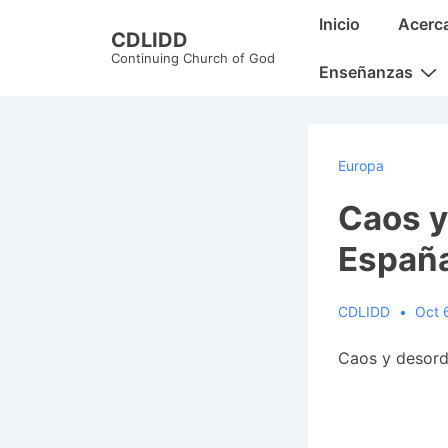
↓
Main
Inicio
Acerc
CDLIDD
Skip
Navigation
Continuing Church of God
to
Enseñanzas
Main
Content
Europa
Caos y
Españ
CDLIDD
Oct 
Caos y desord