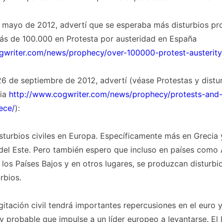
n mayo de 2012, advertí que se esperaba más disturbios p
ás de 100.000 en Protesta por austeridad en España
gwriter.com/news/prophecy/over-100000-protest-austerity-
26 de septiembre de 2012, advertí (véase Protestas y distu
cia
http://www.cogwriter.com/news/prophecy/protests-and-
ece/
):
turbios civiles en Europa. Específicamente más en Grecia 
el Este. Pero también espero que incluso en países como 
n los Países Bajos y en otros lugares, se produzcan disturbio
rbios.
gitación civil tendrá importantes repercusiones en el euro y
 probable que impulse a un líder europeo a levantarse. El lí