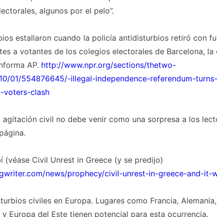
lectorales, algunos por el pelo”.
bios estallaron cuando la policía antidisturbios retiró con f
tes a votantes de los colegios electorales de Barcelona, ​​la 
informa AP.
http://www.npr.org/sections/thetwo-
10/01/554876645/-illegal-independence-referendum-turns-
-voters-clash
a agitación civil no debe venir como una sorpresa a los lect
página.
í (véase Civil Unrest in Greece (y se predijo)
gwriter.com/news/prophecy/civil-unrest-in-greece-and-it-
turbios civiles en Europa. Lugares como Francia, Alemania
ia y Europa del Este tienen potencial para esta ocurrencia.