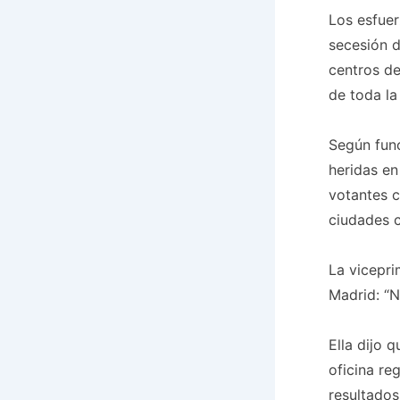
Los esfuer
secesión d
centros de
de toda la
Según func
heridas en
votantes c
ciudades c
La vicepri
Madrid: “N
Ella dijo 
oficina re
resultados