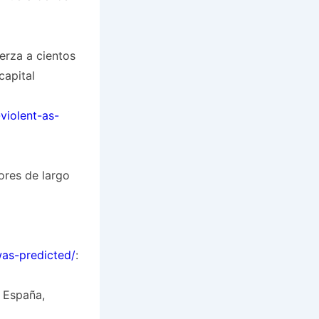
uerza a cientos
capital
violent-as-
ores de largo
was-predicted/
:
, España,