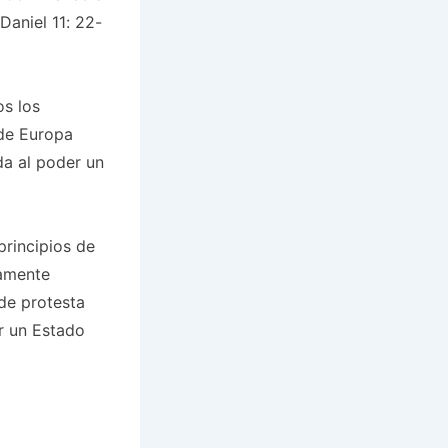
Daniel 11: 22-
os los
 de Europa
da al poder un
principios de
camente
de protesta
r un Estado