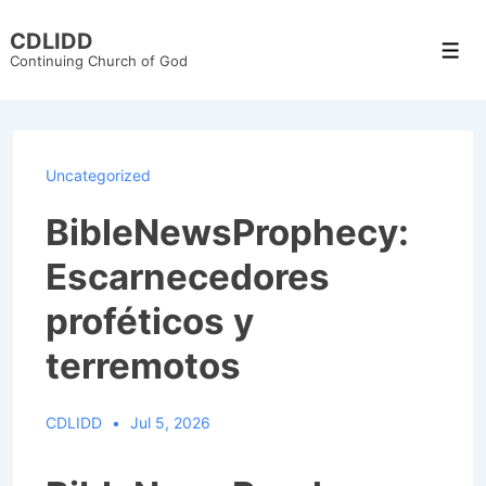
↓
CDLIDD
Skip
Men
Continuing Church of God
to
Main
Content
Uncategorized
BibleNewsProphecy:
Escarnecedores
proféticos y
terremotos
CDLIDD
Jul 5, 2026