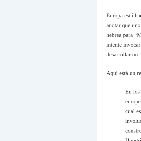
Europa está ha
anotar que uno 
hebrea para “M
intente invoca
desarrollar un 
Aquí está un re
En los
europe
cual e
involu
constr
Hungrí