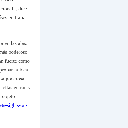
acional”, dice
ses en Italia
a en las alas:
o más poderoso
tan fuerte como
probar la idea
 La poderosa
o ellas entran y
n objeto
ts-sights-on-