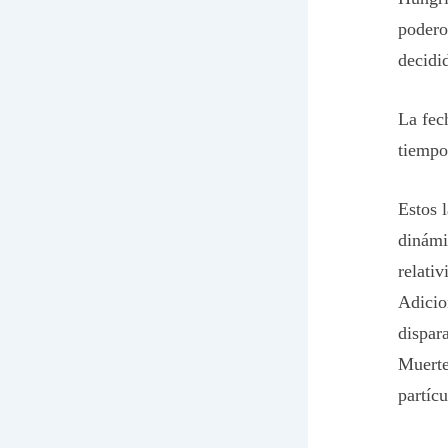
podero
decidi
La fec
tiempo
Estos 
dinámi
relati
Adicio
dispara
Muerte
partíc