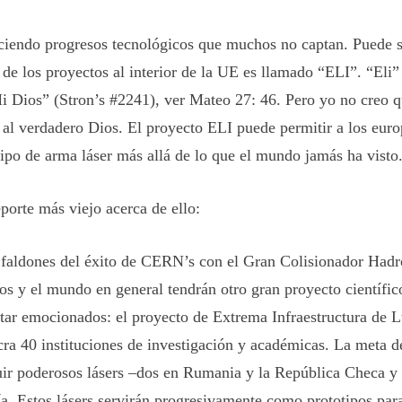
ciendo progresos tecnológicos que muchos no captan. Puede se
de los proyectos al interior de la UE es llamado “ELI”. “Eli” 
i Dios” (Stron’s #2241), ver Mateo 27: 46. Pero yo no creo 
r al verdadero Dios. El proyecto ELI puede permitir a los eur
tipo de arma láser más allá de lo que el mundo jamás ha visto
porte más viejo acerca de ello:
 faldones del éxito de CERN’s con el Gran Colisionador Had
os y el mundo en general tendrán otro gran proyecto científic
star emocionados: el proyecto de Extrema Infraestructura de 
cra 40 instituciones de investigación y académicas. La meta d
uir poderosos lásers –dos en Rumania y la República Checa y 
a. Estos lásers servirán progresivamente como prototipos par