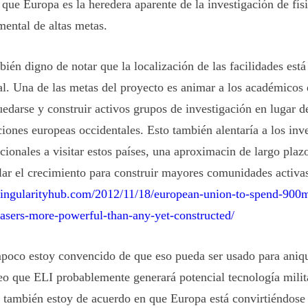
 que Europa es la heredera aparente de la investigación de fís
mental de altas metas.
bién digno de notar que la localización de las facilidades est
al. Una de las metas del proyecto es animar a los académicos 
edarse y construir activos grupos de investigación en lugar de
uciones europeas occidentales. Esto también alentaría a los inv
cionales a visitar estos países, una aproximacin de largo plaz
lar el crecimiento para construir mayores comunidades activas
/singularityhub.com/2012/11/18/european-union-to-spend-900m
lasers-more-powerful-than-any-yet-constructed/
oco estoy convencido de que eso pueda ser usado para aniqui
reo que ELI probablemente generará potencial tecnología milit
también estoy de acuerdo en que Europa está convirtiéndose 