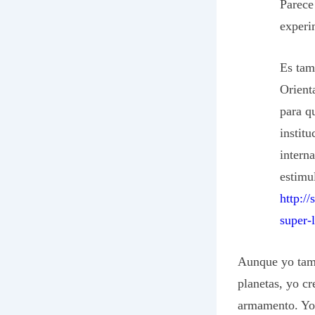
Parece
experi
Es tam
Orient
para qu
instit
interna
estimu
http:/
super-
Aunque yo tamp
planetas, yo c
armamento. Yo 