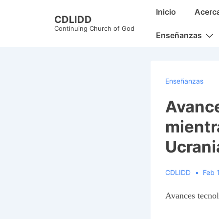
↓
Main
Inicio
Acerc
CDLIDD
Skip
Navigation
Continuing Church of God
to
Enseñanzas
Main
Content
Enseñanzas
Avance
mientr
Ucrani
CDLIDD
Feb 
Avances tecnol