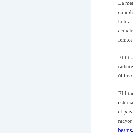
La met
cumpli
la luz
actual
femtos
ELI tr
radiot
último
ELI ta
estudi
el país
mayor 
beams.