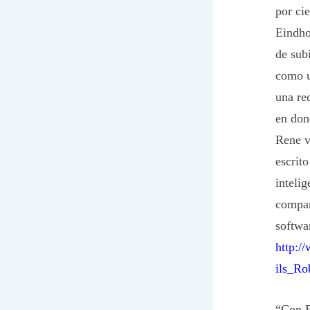
por ci
Eindho
de sub
como u
una re
en don
Rene v
escrit
inteli
compar
softwa
http:
ils_Ro
“Con E