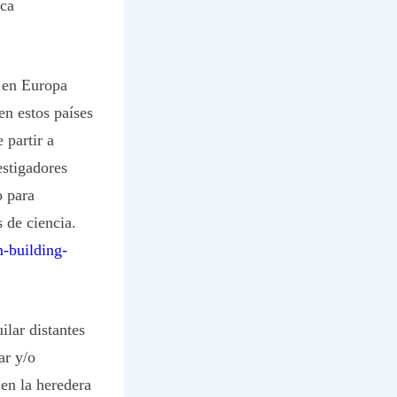
ica
á en Europa
en estos países
 partir a
estigadores
o para
 de ciencia.
-building-
lar distantes
ar y/o
en la heredera