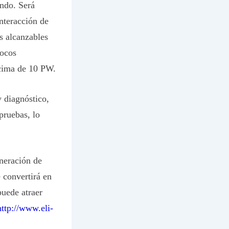
undo. Será
nteracción de
s alcanzables
pocos
ncima de 10 PW.
 diagnóstico,
pruebas, lo
neración de
 convertirá en
puede atraer
http://www.eli-