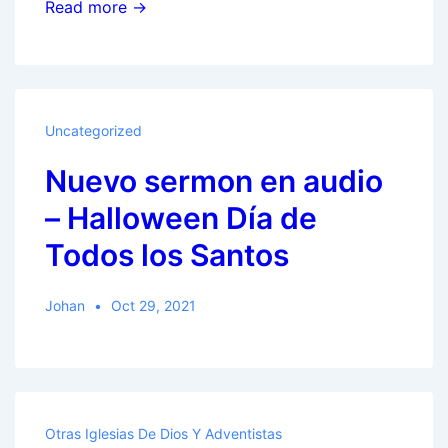
¿Deben
Read more →
los
cristianos
celebrar
la
Uncategorized
Pascua?
Nuevo sermon en audio
– Halloween Día de
Todos los Santos
Johan
Oct 29, 2021
Otras Iglesias De Dios Y Adventistas