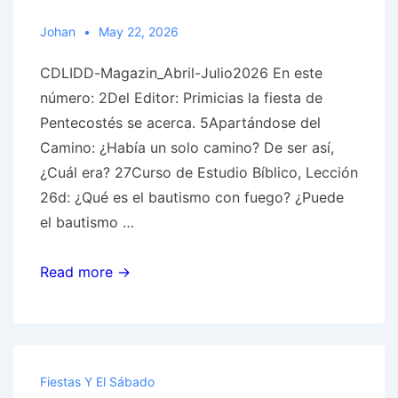
Johan
May 22, 2026
CDLIDD-Magazin_Abril-Julio2026 En este
número: 2Del Editor: Primicias la fiesta de
Pentecostés se acerca. 5Apartándose del
Camino: ¿Había un solo camino? De ser así,
¿Cuál era? 27Curso de Estudio Bíblico, Lección
26d: ¿Qué es el bautismo con fuego? ¿Puede
el bautismo …
Noticias
Read more →
de
Profecías
de
la
Fiestas Y El Sábado
Biblia