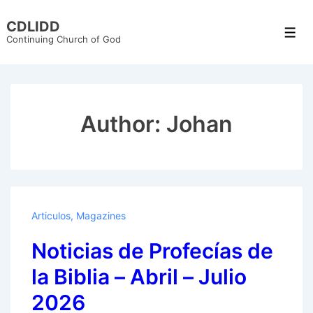
↓
CDLIDD
Skip
Men
Continuing Church of God
to
Main
Content
Author:
Johan
Articulos
,
Magazines
Noticias de Profecías de
la Biblia – Abril – Julio
2026