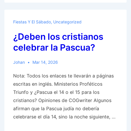
cristianos
celebrar
Los
Fiestas Y El Sábado
,
Uncategorized
Días
¿Deben los cristianos
de
los
celebrar la Pascua?
Panes
sin
Johan
Mar 14, 2026
Levadura?
Nota: Todos los enlaces te llevarán a páginas
escritas en inglés. Ministerios Proféticos
Triunfo y ¿Pascua el 14 o el 15 para los
cristianos? Opiniones de COGwriter Algunos
afirman que la Pascua judía no debería
celebrarse el día 14, sino la noche siguiente, …