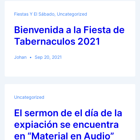
Séptimo
Día
Fiestas Y El Sábado
,
Uncategorized
a
Bienvenida a la Fiesta de
la
Continuación
Tabernaculos 2021
de
la
Johan
Sep 20, 2021
Iglesia
de
Dios?
Uncategorized
El sermon de el día de la
expiación se encuentra
en “Material en Audio”