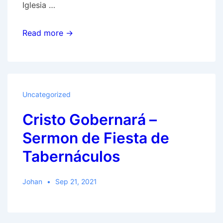
Iglesia …
¿En
Read more →
qué
se
parece
y
Uncategorized
en
Cristo Gobernará –
qué
no
Sermon de Fiesta de
se
Tabernáculos
parece
la
Johan
Sep 21, 2021
Iglesia
Adventista
del