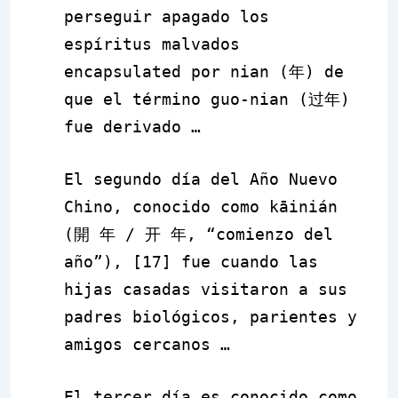
perseguir apagado los
espíritus malvados
encapsulated por
nian
(
年
) de
que el término
guo-nian
(
过年
)
fue derivado …
El segundo día del Año Nuevo
Chino, conocido como
kāinián
(
開 年
/
开 年
, “comienzo del
año”), [17] fue cuando las
hijas casadas visitaron a sus
padres biológicos, parientes y
amigos cercanos …
El tercer día es conocido como