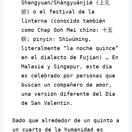
Shangyuan/Shàngyuánjié
(
上元
節
) o el festival de la
linterna (conocido también
como
Chap Goh Mei
chino:
十五
暝
; pinyin: Shíwǔmíng,
literalmente “la noche quince”
en el dialecto de Fujian) … En
Malasia y Singapur, este día
es celebrado por personas que
buscan un compañero de amor,
una versión diferente del Día
de San Valentín.
Dado que alrededor de un quinto a
un cuarto de la humanidad es