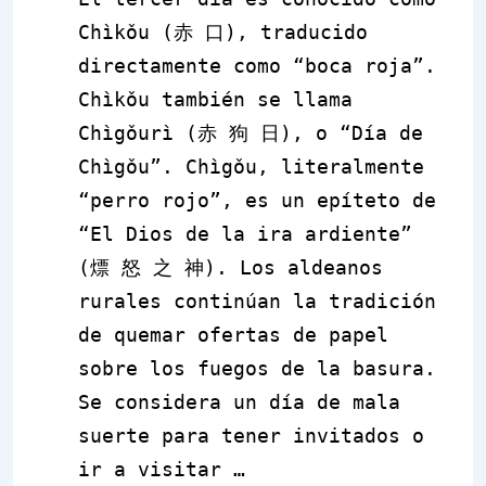
Chìkǒu
(
赤 口
), traducido
directamente como “boca roja”.
Chìkǒu
también se llama
Chìgǒurì
(
赤 狗 日
), o “Día de
Chìgǒu”. Chìgǒu, literalmente
“perro rojo”, es un epíteto de
“El Dios de la ira ardiente”
(
熛 怒 之 神
). Los aldeanos
rurales continúan la tradición
de quemar ofertas de papel
sobre los fuegos de la basura.
Se considera un día de mala
suerte para tener invitados o
ir a visitar …