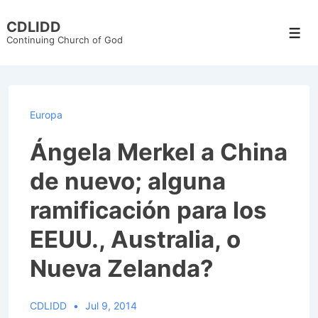
↓
CDLIDD
Skip
Men
Continuing Church of God
to
Main
Content
Europa
Ángela Merkel a China
de nuevo; alguna
ramificación para los
EEUU., Australia, o
Nueva Zelanda?
CDLIDD
Jul 9, 2014