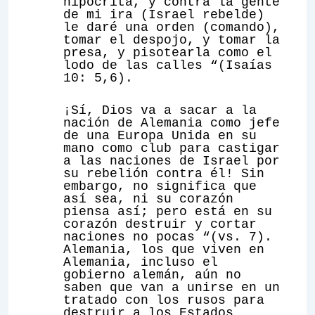
hipócrita, y contra la gente
de mi ira (Israel rebelde)
le daré una orden (comando),
tomar el despojo, y tomar la
presa, y pisotearla como el
lodo de las calles “(Isaías
10: 5,6).
¡Sí, Dios va a sacar a la
nación de Alemania como jefe
de una Europa Unida en su
mano como club para castigar
a las naciones de Israel por
su rebelión contra él! Sin
embargo, no significa que
así sea, ni su corazón
piensa así; pero está en su
corazón destruir y cortar
naciones no pocas “(vs. 7).
Alemania, los que viven en
Alemania, incluso el
gobierno alemán, aún no
saben que van a unirse en un
tratado con los rusos para
destruir a los Estados