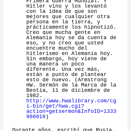
Primera Guerra Mundial. Y
Hitler vino y los levantó
con la idea de que son
mejores que cualquier otra
persona en la tierra, y
prácticamente los hipnotizó.
Creo que mucha gente en
Alemania hoy se da cuenta de
eso, y no creo que usted
encuentre mucho del
hitlerismo en Alemania hoy.
Sin embargo, hoy viene de
una manera un poco
diferente. Una vez más,
están a punto de plantear
esto de nuevo. (Armstrong
HW. Sermón de la Marca de la
Bestia, 11 de diciembre de
1982.
http://www.hwalibrary.com/cg
i-bin/get/hwa.cgi?
action=getsermon&InfoID=1333
986018
)
Durante años, escribí que Rusia,