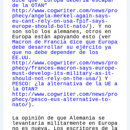
dice que “Europa debería escapar
de la OTAN”
http://www.cogwriter.com/news/pro
phecy/angela-merkel-again-says-
eu-cant-rely-on-usa-fpif-says-
europe-should-bolt-nato/
). Y no
son solo los alemanes, otros en
Europa están apoyando esto (ver
Macron de Francia dice que Europa
debe desarrollar su ejército ya
que no debe depender de los
EE.UU.
http://www.cogwriter.com/news/pro
phecy/frances-macron-says-europe-
must-develop-its-military-as-it-
should-not-rely-on-the-usa/
) Y
PESCO: ¿la alternativa de la UE a
la OTAN?
http://www.cogwriter.com/news/pro
phecy/pesco-eus-alternative-to-
nato/
).
La opinión de que Alemania se
levantaría militarmente en Europa
no es nueva. Los escritores de la