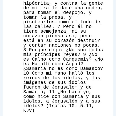
hipócrita, y contra la gente
de mi ira le daré una orden,
para tomar el despojo, y
tomar la presa, y
pisotearlos como el lodo de
las calles. 7
Pero él no
tiene semejanza, ni su
corazón piensa así; pero
está en su corazón destruir
y cortar naciones no pocas
.
8 Porque dijo: ¿No son todos
mis príncipes reyes? 9 ¿No
es Calno como Carquemis? ¿No
es Hamath como Arpad?
¿Samaria no es como Damasco?
10 Como mi mano halló los
reinos de los ídolos, y las
imágenes de sus ídolos
fueron de Jerusalem y de
Samaria; 11 ¿No haré yo,
como hice con Samaria y sus
ídolos, a Jerusalén y a sus
ídolos? (Isaías 10: 5-11,
KJV)