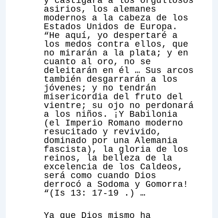
y castigará a los orgullosos
asirios, los alemanes
modernos a la cabeza de los
Estados Unidos de Europa.
“He aquí, yo despertaré a
los medos contra ellos, que
no mirarán a la plata; y en
cuanto al oro, no se
deleitarán en él … Sus arcos
también desgarrarán a los
jóvenes; y no tendrán
misericordia del fruto del
vientre; su ojo no perdonará
a los niños. ¡Y Babilonia
(el Imperio Romano moderno
resucitado y revivido,
dominado por una Alemania
fascista), la gloria de los
reinos, la belleza de la
excelencia de los Caldeos,
será como cuando Dios
derrocó a Sodoma y Gomorra!
“(Is 13: 17-19 .) …
Ya que Dios mismo ha