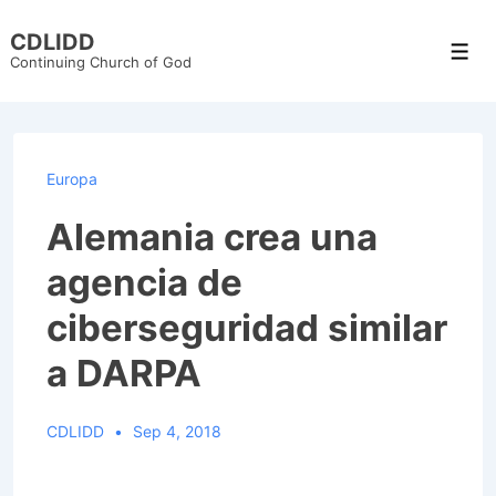
↓
CDLIDD
Skip
Men
Continuing Church of God
to
Main
Content
Europa
Alemania crea una
agencia de
ciberseguridad similar
a DARPA
CDLIDD
Sep 4, 2018