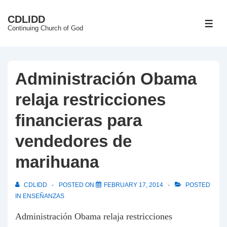
↓
CDLIDD
Skip
ME
Continuing Church of God
to
Main
Content
Administración Obama
relaja restricciones
financieras para
vendedores de
marihuana
CDLIDD
POSTED ON
FEBRUARY 17, 2014
POSTED
IN
ENSEÑANZAS
Administración Obama relaja restricciones