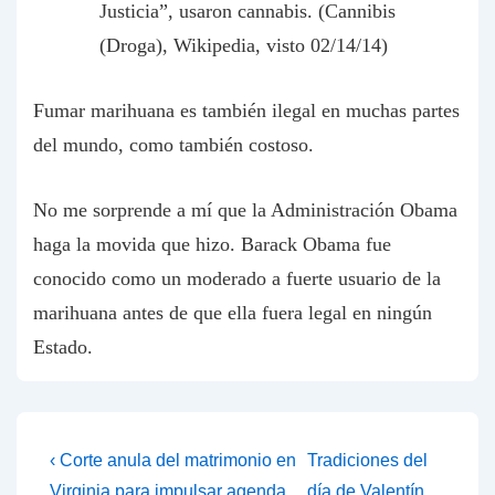
Justicia”, usaron cannabis. (Cannibis
(Droga), Wikipedia, visto 02/14/14)
Fumar marihuana es también ilegal en muchas partes
del mundo, como también costoso.
No me sorprende a mí que la Administración Obama
haga la movida que hizo. Barack Obama fue
conocido como un moderado a fuerte usuario de la
marihuana antes de que ella fuera legal en ningún
Estado.
Post
Previous
Next
‹ Corte anula del matrimonio en
Tradiciones del
Post
Post
Virginia para impulsar agenda
día de Valentín