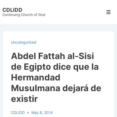
↓
CDLIDD
Skip
Men
Continuing Church of God
to
Main
Content
Uncategorized
Abdel Fattah al-Sisi
de Egipto dice que la
Hermandad
Musulmana dejará de
existir
CDLIDD
May 8, 2014