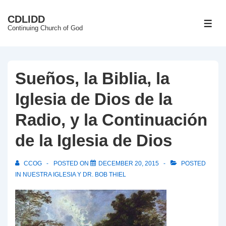
↓
CDLIDD
Skip
ME
Continuing Church of God
to
Main
Content
Sueños, la Biblia, la
Iglesia de Dios de la
Radio, y la Continuación
de la Iglesia de Dios
CCOG
POSTED ON
DECEMBER 20, 2015
POSTED
IN
NUESTRA IGLESIA Y DR. BOB THIEL