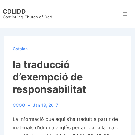
↓
CDLIDD
Skip
Men
Continuing Church of God
to
Main
Content
Catalan
la traducció
d’exempció de
responsabilitat
CCOG
Jan 19, 2017
La informació que aquí s’ha traduït a partir de
materials d’idioma anglès per arribar a la major