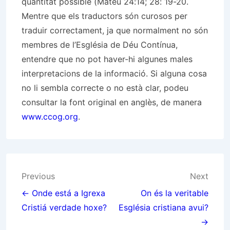
quantitat possible (Mateu 24:14; 28: 19-20.
Mentre que els traductors són curosos per
traduir correctament, ja que normalment no són
membres de l’Església de Déu Contínua,
entendre que no pot haver-hi algunes males
interpretacions de la informació. Si alguna cosa
no li sembla correcte o no està clar, podeu
consultar la font original en anglès, de manera
www.ccog.org
.
Post
Previous
Next
navigation
← Onde está a Igrexa
On és la veritable
Cristiá verdade hoxe?
Església cristiana avui?
→