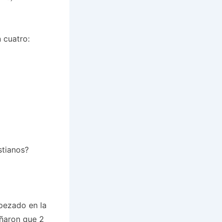
n cuatro:
stianos?
pezado en la
eñaron que 2