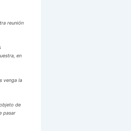
tra reunión
s
nuestra, en
es
venga la
 objeto de
e pasar