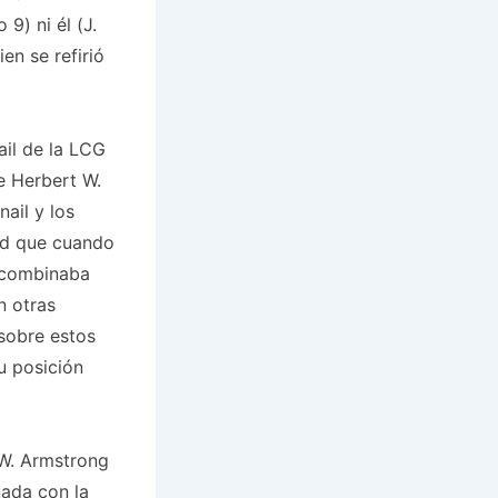
9) ni él (J.
en se refirió
ail de la LCG
e Herbert W.
ail y los
dad que cuando
 combinaba
n otras
sobre estos
u posición
 W. Armstrong
ada con la