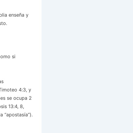
blia enseña y
sto.
como si
as
Timoteo 4:3, y
les se ocupa 2
is 13:4, 8,
a “apostasía”).