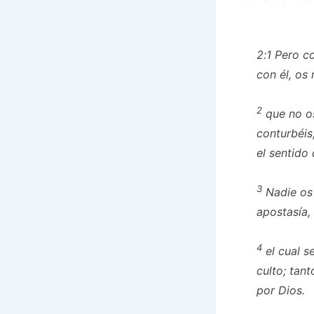
2:1
Pero co
con él, os
2
que no os
conturbéis,
el sentido 
3
Nadie os
apostasía,
4
el cual s
culto; tan
por Dios.