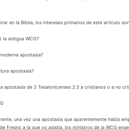
rar en la Biblia, los intereses primarios de este artículo so
ó la antigua WCG?
moderna apostasía?
tura apostasía?
 la apostasía de 2 Tesalonicenses 2:3 a cristianos o a no cri
CG
ente, una vez una apostasía que aparentemente había em
e Fresno a la que yo asistía, los ministros de la WCG ens