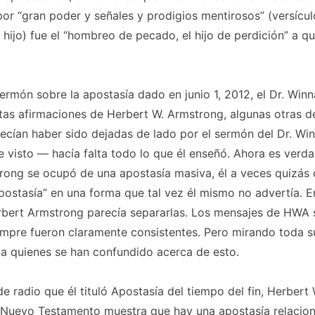
 “gran poder y señales y prodigios mentirosos” (versículo 
hijo) fue el “hombreo de pecado, el hijo de perdición” a qui
sermón sobre la apostasía dado en junio 1, 2012, el Dr. Winn
tas afirmaciones de Herbert W. Armstrong, algunas otras d
cían haber sido dejadas de lado por el sermón del Dr. Winn
e visto — hacía falta todo lo que él enseñó. Ahora es ver
rong se ocupó de una apostasía masiva, él a veces quizás
ostasía” en una forma que tal vez él mismo no advertía. E
rbert Armstrong parecía separarlas. Los mensajes de HWA 
empre fueron claramente consistentes. Pero mirando toda s
 a quienes se han confundido acerca de esto.
de radio que él tituló
Apostasía del tiempo del fin
, Herbert
 Nuevo Testamento muestra que hay una apostasía relacion