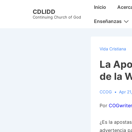
↓
Main
Inicio
Acerc
CDLIDD
Skip
Navigation
Continuing Church of God
to
Enseñanzas
Main
Content
Vida Cristiana
La Apo
de la
CCOG
Apr 21
Por
COGwrite
¿Es la apostas
advertencia p