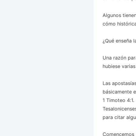
Algunos tienen
cómo histórica
¿Qué enseña la
Una razón para
hubiese varias
Las apostasías
básicamente en
1 Timoteo 4:1
Tesalonicenses
para citar alg
Comencemos po