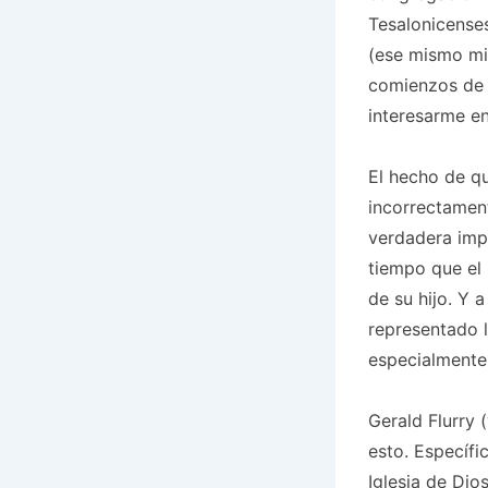
Tesalonicenses
(ese mismo min
comienzos de 
interesarme e
El hecho de qu
incorrectamen
verdadera imp
tiempo que el 
de su hijo. Y
representado l
especialmente
Gerald Flurry 
esto. Específi
Iglesia de Dio