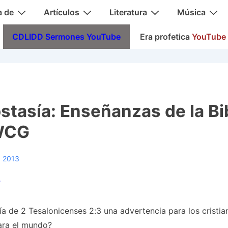
a de
Artículos
Literatura
Música
CDLIDD Sermones YouTube
Era profetica
YouTube
stasía: Enseñanzas de la Bib
 WCG
, 2013
r
ía de 2 Tesalonicenses 2:3 una advertencia para los cristia
ara el mundo?