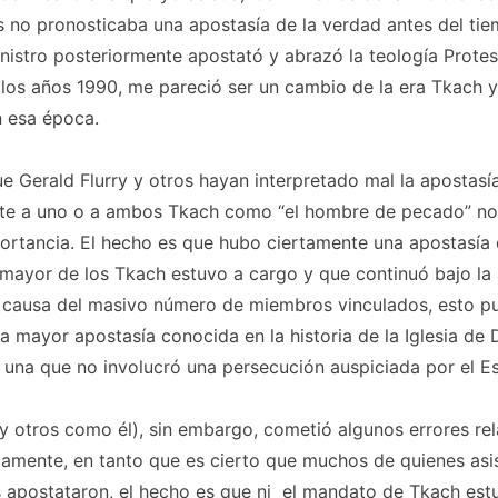
 no pronosticaba una apostasía de la verdad antes del tie
istro posteriormente apostató y abrazó la teología Protest
los años 1990, me pareció ser un cambio de la era Tkach 
n esa época.
e Gerald Flurry y otros hayan interpretado mal la apostasía 
te a uno o a ambos Tkach como “el hombre de pecado” no
ortancia. El hecho es que hubo ciertamente una apostasía 
mayor de los Tkach estuvo a cargo y que continuó bajo la 
 a causa del masivo número de miembros vinculados, esto p
a mayor apostasía conocida en la historia de la Iglesia de 
 una que no involucró una persecución auspiciada por el E
(y otros como él), sin embargo, cometió algunos errores r
camente, en tanto que es cierto que muchos de quienes asis
s apostataron, el hecho es que ni el mandato de Tkach est