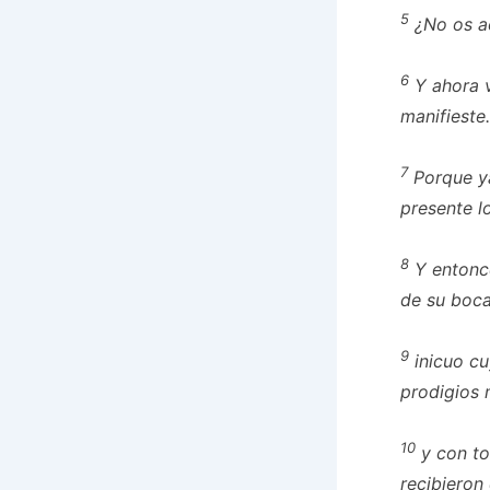
5
¿No os ac
6
Y ahora v
manifieste.
7
Porque ya
presente
lo
8
Y entonce
de su boca
9
inicuo cu
prodigios 
10
y con to
recibieron