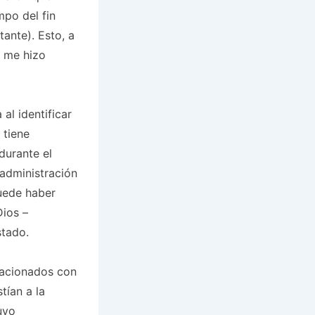
mpo del fin
ante). Esto, a
y me hizo
al identificar
 tiene
durante el
administración
uede haber
Dios –
stado.
elacionados con
tían a la
uvo