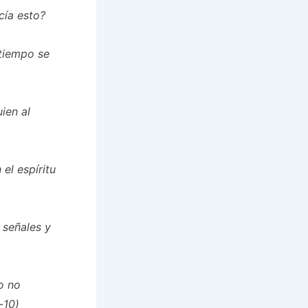
cía esto?
 tiempo se
ien al
el espíritu
 señales y
o no
-10)