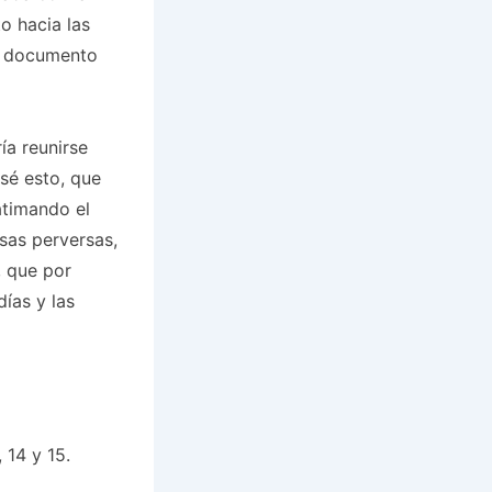
o hacia las
te documento
a reunirse
 sé esto, que
atimando el
sas perversas,
, que por
ías y las
 14 y 15.