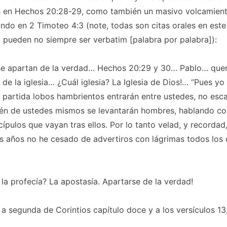
os en Hechos 20:28-29, como también un masivo volcamient
undo en 2 Timoteo 4:3 (note, todas son citas orales en es
y pueden no siempre ser
verbatim [palabra por palabra]
):
e apartan de la verdad… Hechos 20:29 y 30… Pablo… querí
s de la iglesia… ¿Cuál iglesia? La Iglesia de Dios!… “Pues yo
 partida lobos hambrientos entrarán entre ustedes, no esc
én de ustedes mismos se levantarán hombres, hablando co
cípulos que vayan tras ellos. Por lo tanto velad, y recordad
s años no he cesado de advertiros con lágrimas todos los d
 la profecía? La apostasía. Apartarse de la verdad!
a segunda de Corintios capítulo doce y a los versículos 13,