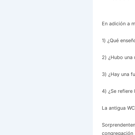
En adición a mi
1) ¿Qué enseñ
2) ¿Hubo una 
3) ¿Hay una fu
4) ¿Se refiere
La antigua W
Sorprendentem
congregación d