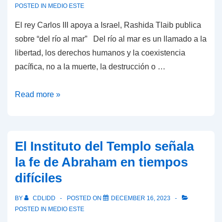
POSTED IN
MEDIO ESTE
El rey Carlos III apoya a Israel, Rashida Tlaib publica
sobre “del río al mar” Del río al mar es un llamado a la
libertad, los derechos humanos y la coexistencia
pacífica, no a la muerte, la destrucción o …
El
Read more »
rey
Carlos
III
El Instituto del Templo señala
apoya
la fe de Abraham en tiempos
a
difíciles
Israel,
Rashida
BY
CDLIDD
POSTED ON
DECEMBER 16, 2023
Tlaib
POSTED IN
MEDIO ESTE
publica