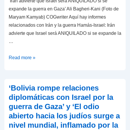
‘Irán advierte que Israel será ANIQUILADO si se
tiempos
expande la guerra en Gaza’ Ali Bagheri-Kani (Foto de
difíciles
Maryam Kamyab) COGwriter Aquí hay informes
relacionados con Irán y la guerra Hamás-Israel: Irán
advierte que Israel será ANIQUILADO si se expande la
…
‘Irán
Read more »
advierte
que
Israel
‘Bolivia rompe relaciones
será
diplomáticas con Israel por la
ANIQUILADO
guerra de Gaza’ y ‘El odio
si
abierto hacia los judíos surge a
se
expande
nivel mundial, inflamado por la