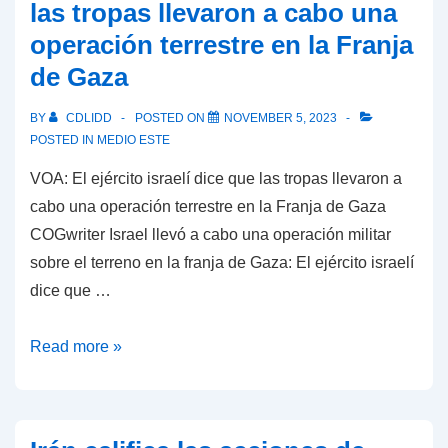
las tropas llevaron a cabo una
dividió
operación terrestre en la Franja
por
de Gaza
la
mitad;
BY
CDLIDD
POSTED ON
NOVEMBER 5, 2023
I365
POSTED IN
MEDIO ESTE
señala
VOA: El ejército israelí dice que las tropas llevaron a
a
cabo una operación terrestre en la Franja de Gaza
Zacarías
COGwriter Israel llevó a cabo una operación militar
9
sobre el terreno en la franja de Gaza: El ejército israelí
como
dice que …
“una
profecía
VOA:
Read more »
para
El
nuestro
ejército
tiempo”
israelí
y