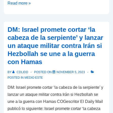
Irán
Read more »
califica
las
acciones
DM: Israel promete cortar ‘la
de
cabeza de la serpiente’ y lanzar
Estados
un ataque militar contra Irán si
Unidos
Hezbollah se une a la guerra
como
criminales;
con Hamas
MS:
BY
CDLIDD
POSTED ON
NOVEMBER 5, 2023
La
POSTED IN
MEDIO ESTE
cuenta
DM: Israel promete cortar ‘la cabeza de la serpiente’ y
atrás
lanzar un ataque militar contra Irán si Hezbollah se
final:
une a la guerra con Hamas COGescritor El Daily Mail
¿Se
publicó lo siguiente: Israel promete cortar ‘la cabeza
ha