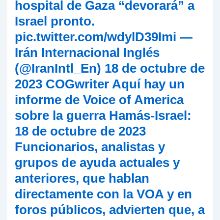
contra
Irán
si
Hezbollah
se
une
a
la
guerra
con
Hamas