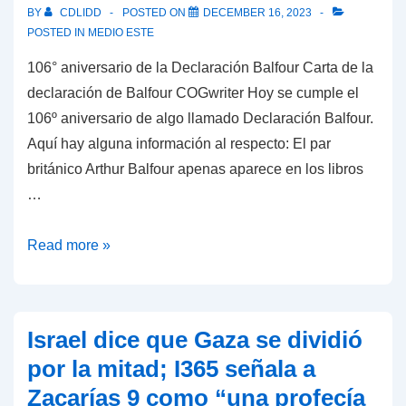
por
BY
CDLIDD
POSTED ON
DECEMBER 16, 2023
la
POSTED IN
MEDIO ESTE
guerra
106° aniversario de la Declaración Balfour Carta de la
de
declaración de Balfour COGwriter Hoy se cumple el
Gaza’
106º aniversario de algo llamado Declaración Balfour.
y
Aquí hay alguna información al respecto: El par
‘El
británico Arthur Balfour apenas aparece en los libros
odio
…
abierto
hacia
106°
Read more »
los
aniversario
judíos
de
surge
la
a
Israel dice que Gaza se dividió
Declaración
nivel
por la mitad; I365 señala a
Balfour
mundial,
Zacarías 9 como “una profecía