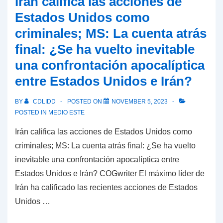
Irán califica las acciones de
dice
a
Estados Unidos como
que
Israel
criminales; MS: La cuenta atrás
las
derrotando
final: ¿Se ha vuelto inevitable
tropas
a
llevaron
una confrontación apocalíptica
Gaza,
a
pero…
entre Estados Unidos e Irán?
cabo
una
BY
CDLIDD
POSTED ON
NOVEMBER 5, 2023
POSTED IN
MEDIO ESTE
operación
terrestre
Irán califica las acciones de Estados Unidos como
en
criminales; MS: La cuenta atrás final: ¿Se ha vuelto
la
inevitable una confrontación apocalíptica entre
Franja
Estados Unidos e Irán? COGwriter El máximo líder de
de
Irán ha calificado las recientes acciones de Estados
Gaza
Unidos …