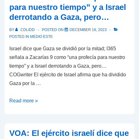
inflamado
para nuestro tiempo” y a Israel
por
derrotando a Gaza, pero…
la
guerra
BY
CDLIDD
POSTED ON
DECEMBER 16, 2023
de
POSTED IN
MEDIO ESTE
Gaza’
Israel dice que Gaza se dividió por la mitad; I365
señala a Zacarías 9 como “una profecía para nuestro
tiempo” y a Israel derrotando a Gaza, pero…
COGwriter El ejército de Israel afirma que ha dividido
Gaza por la …
Israel
Read more »
dice
que
Gaza
VOA: El ejército israelí dice que
se