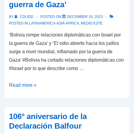
la
guerra de Gaza’
guerra
en
BY
CDLIDD
POSTED ON
DECEMBER 16, 2023
POSTED IN
LATINAMERICA-ASIA-AFRICA
,
MEDIO ESTE
Gaza’
‘Bolivia rompe relaciones diplomáticas con Israel por
la guerra de Gaza’ y ‘El odio abierto hacia los judíos
surge a nivel mundial, inflamado por la guerra de
Gaza’ #Bolivia ha cortado relaciones diplomáticas con
#Israel por lo que describe como …
‘Bolivia
Read more »
rompe
relaciones
diplomáticas
106° aniversario de la
con
Declaración Balfour
Israel