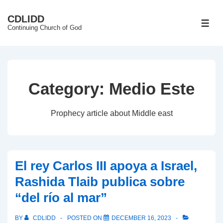
↓
CDLIDD
Skip
ME
Continuing Church of God
to
Main
Content
Category:
Medio Este
Prophecy article about Middle east
El rey Carlos III apoya a Israel,
Rashida Tlaib publica sobre
“del río al mar”
BY
CDLIDD
POSTED ON
DECEMBER 16, 2023