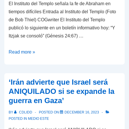
El Instituto del Templo señala la fe de Abraham en
sobre
tiempos difíciles Entrada al Instituto del Templo (Foto
“del
de Bob Thiel) COGwriter El Instituto del Templo
río
publicó lo siguiente en un boletín informativo hoy: “Y
al
Itzjak se consoló” (Génesis 24:67) …
mar”
El
Read more »
Instituto
del
Templo
‘Irán advierte que Israel será
señala
ANIQUILADO si se expande la
la
guerra en Gaza’
fe
de
BY
CDLIDD
POSTED ON
DECEMBER 16, 2023
Abraham
POSTED IN
MEDIO ESTE
en