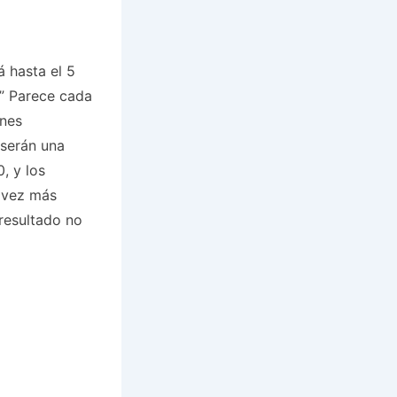
á hasta el 5
” Parece cada
ones
 serán una
, y los
 vez más
resultado no