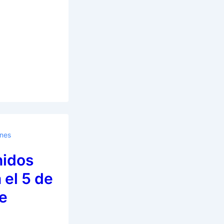
ones
nidos
 el 5 de
e