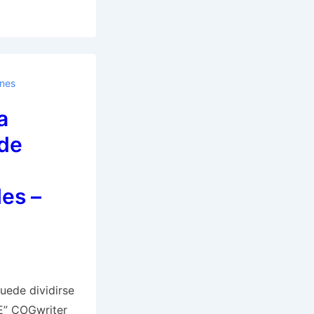
ones
a
de
les –
uede dividirse
CE” COGwriter