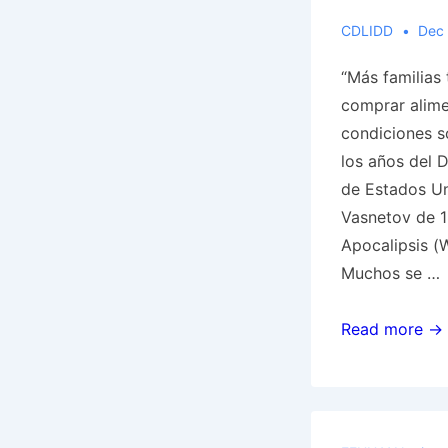
Ucrania
vida”
CDLIDD
Dec 
por
en
aferrarse
“Más familias 
los
a
comprar alime
EE.UU.
su
condiciones s
posición
los años del 
de Estados Un
Vasnetov de 18
Apocalipsis (
Muchos se …
“Más
Read more →
familias
tienen
dificultades
para