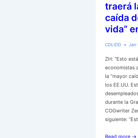
eso
traerá 
podría
caída d
dificultar
vida” e
la
lucha
contra
CDLIDD
Jan 
Rusia,
ZH: “Esto está
advierte
economistas a
la
la “mayor caí
Casa
los EE.UU. Es
Blanca;
desempleados
BBC:
durante la G
Superados
COGwriter Ze
en
siguiente: “Es
número
y
ZH:
Read more →