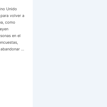
ino Unido
 para volver a
pea, como
Leyen
onas en el
encuestas,
e abandonar …