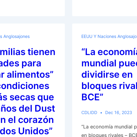
5
de
noviembre
de
s Anglosajones
EEUU Y Naciones Anglosaj
2024?”
milias tienen
“La economí
tades para
mundial pue
r alimentos”
dividirse en
condiciones
bloques riva
ás secas que
BCE”
años del Dust
CDLIDD
Dec 16, 2023
n el corazón
“La economía mundial p
ados Unidos”
en bloques rivales – B