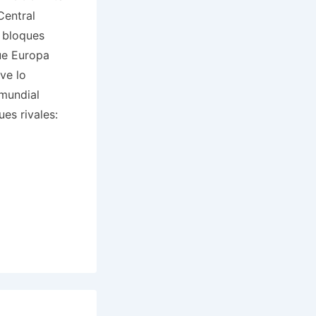
Central
 bloques
ue Europa
ve lo
 mundial
ues rivales: