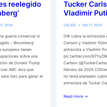
es reelegido
Tucker Carls
mberg’
Vladimir Put
11, 2024
CDLIDD
Feb 11, 2024
na guerra comercial si
DW cubre la entrevista 
egido – Bloomberg’
Carlson y Vladimir Puti
 europeos tienen
entrevista a Vladimir Pu
upaciones sobre una
pic.twitter.com/67YuZR
cción de Donald Trump.
Carlson (@TuckerCarlso
r (ver ABC dice que
febrero de 2024 COGwr
está listo para ganar el
no tenía planeado cubrir
entrevista de Tucker Ca
DW
Read more →
cubre