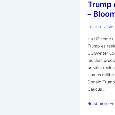
Trump 
– Bloo
CDLIDD
Feb 
‘La UE teme u
Trump es reel
COGwriter Los
muchas preoc
posible reele
Una es milita
Donald Trump 
Caucus …
‘La
Read more →
UE