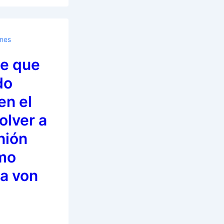
ones
ce que
do
en el
olver a
nión
mo
la von