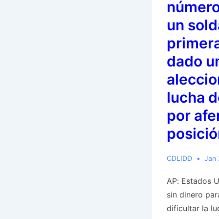
número
un sol
primera
dado un
aleccio
lucha d
por afe
posició
CDLIDD
Jan 
AP: Estados 
sin dinero pa
dificultar la l