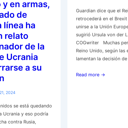
 y en armas,
Guardian dice que el Re
dado de
retrocederá en el Brexit
 línea ha
unirse a la Unión Euro
 relato
sugirió Ursula von der 
COGwriter Muchas pers
nador de la
Reino Unido, según las 
e Ucrania
lamentan la decisión d
rrarse a su
Guardian
Read more →
n
dice
que
21, 2024
el
Unidos se está quedando
Reino
ra Ucrania y eso podría
Unido
ucha contra Rusia,
retrocederá