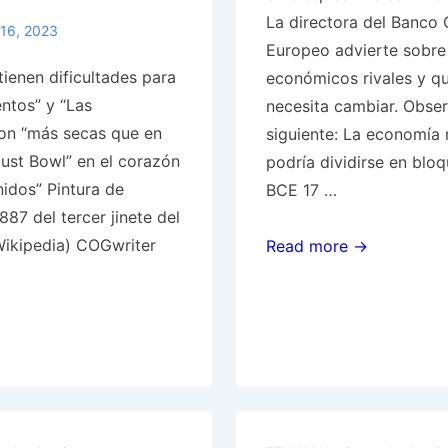
La directora del Banco 
16, 2023
Europeo advierte sobre
tienen dificultades para
económicos rivales y q
ntos” y “Las
necesita cambiar. Obser
on “más secas que en
siguiente: La economía
Dust Bowl” en el corazón
podría dividirse en bloq
idos” Pintura de
BCE 17 …
87 del tercer jinete del
Wikipedia) COGwriter
“La
Read more →
economía
mundial
puede
dividirse
en
bloques
rivales