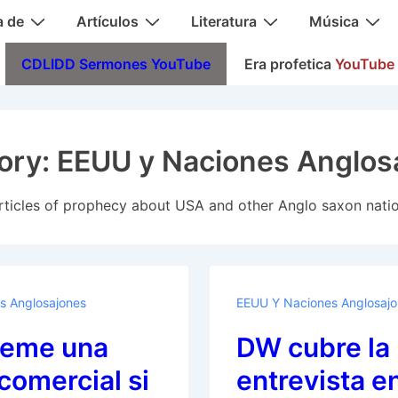
a de
Artículos
Literatura
Música
CDLIDD Sermones YouTube
Era profetica
YouTube
ory:
EEUU y Naciones Anglos
rticles of prophecy about USA and other Anglo saxon nati
s Anglosajones
EEUU Y Naciones Anglosaj
teme una
DW cubre la
comercial si
entrevista e