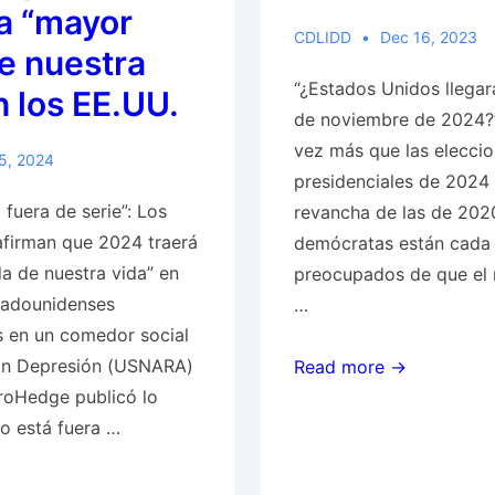
Leyen
la “mayor
CDLIDD
Dec 16, 2023
e nuestra
“¿Estados Unidos llegar
n los EE.UU.
de noviembre de 2024?
vez más que las elecci
5, 2024
presidenciales de 2024
 fuera de serie”: Los
revancha de las de 2020
firman que 2024 traerá
demócratas están cada
da de nuestra vida” en
preocupados de que el 
tadounidenses
…
 en un comedor social
ran Depresión (USNARA)
“¿Estados
Read more →
roHedge publicó lo
Unidos
to está fuera …
llegará
hasta
el