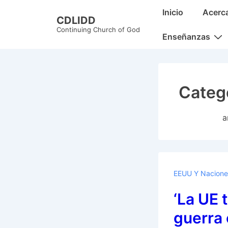
↓
Main
Inicio
Acerc
CDLIDD
Skip
Navigation
Continuing Church of God
to
Enseñanzas
Main
Content
Categ
a
EEUU Y Nacione
‘La UE 
guerra 