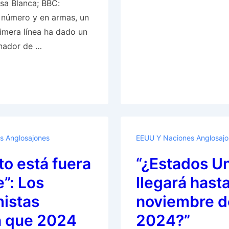
asa Blanca; BBC:
en
 número y en armas, un
el
imera línea ha dado un
Brexit
onador de …
para
volver
a
unirse
a
la
Unión
s Anglosajones
EEUU Y Naciones Anglosaj
Europea,
to está fuera
“¿Estados U
como
sugirió
e”: Los
llegará hasta
Ursula
istas
noviembre d
von
n que 2024
2024?”
der