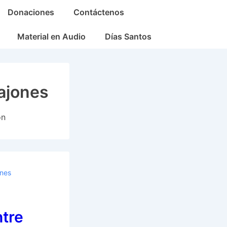
Donaciones
Contáctenos
Material en Audio
Días Santos
ajones
on
ones
ntre