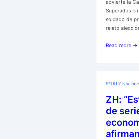
advierte la C
Superados en
soldado de pr
relato alecci
AP:
Read more →
Estados
Unidos
se
está
EEUU Y Nacione
quedando
ZH: “Es
sin
dinero
de seri
para
econom
Ucrania
afirma
y