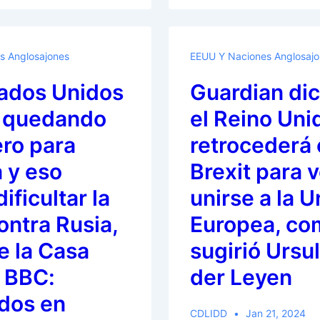
la
entrevista
entre
s Anglosajones
EEUU Y Naciones Anglosaj
Tucker
tados Unidos
Guardian di
Carlson
y
á quedando
el Reino Uni
Vladimir
ero para
retrocederá 
Putin
 y eso
Brexit para v
ificultar la
unirse a la U
ontra Rusia,
Europea, co
e la Casa
sugirió Ursu
; BBC:
der Leyen
dos en
CDLIDD
Jan 21, 2024