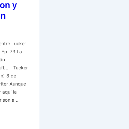
on y
in
entre Tucker
n Ep. 73 La
tin
kfLL – Tucker
n) 8 de
iter Aunque
 aquí la
rlson a …