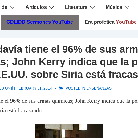
 de
Artículos
Literatura
Música
CDLIDD Sermones YouTube
Era profetica
YouTube
odavía tiene el 96% de sus ar
s; John Kerry indica que la p
EE.UU. sobre Siria está fraca
ED ON
FEBRUARY 11, 2014
POSTED IN
ENSEÑANZAS
ene el 96% de sus armas químicas; John Kerry indica que la pol
ia está fracasando