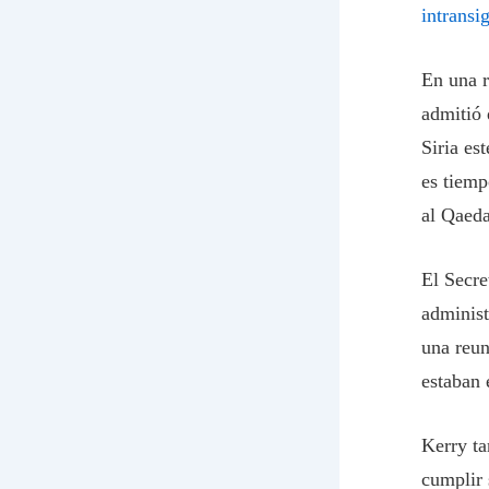
intrans
En una r
admitió 
Siria es
es tiemp
al Qaeda
El Secre
administ
una reun
estaban 
Kerry ta
cumplir