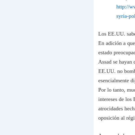
http://w
syria-po
Los EE.UU. saben
En adición a que
estado preocupad
Assad se hayan c
EE.UU. no bomba
esencialmente di
Por lo tanto, mu
intereses de los
atrocidades hech
oposición al rég