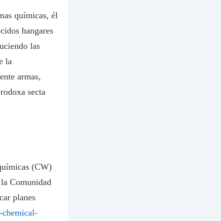
mas químicas, él
ecidos hangares
uciendo las
e la
mente armas,
erodoxa secta
s químicas (CW)
s, la Comunidad
car planes
s-chemical-