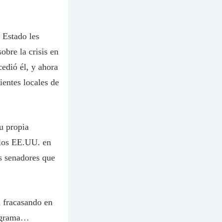
 Estado les
obre la crisis en
edió él, y ahora
entes locales de
su propia
 los EE.UU. en
s senadores que
á fracasando en
rograma…