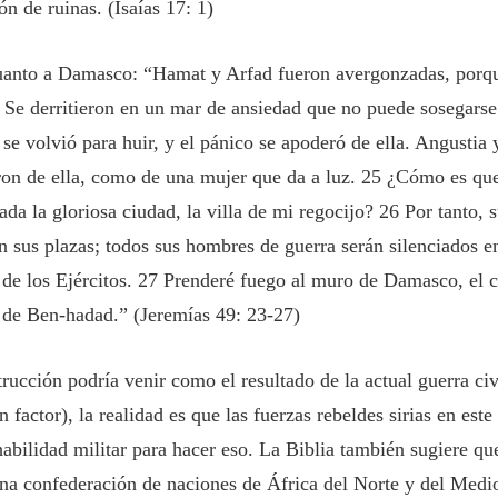
n de ruinas. (Isaías 17: 1)
uanto a Damasco: “Hamat y Arfad fueron avergonzadas, porq
. Se derritieron en un mar de ansiedad que no puede sosegars
, se volvió para huir, y el pánico se apoderó de ella. Angustia 
on de ella, como de una mujer que da a luz. 25 ¿Cómo es que
da la gloriosa ciudad, la villa de mi regocijo? 26 Por tanto, 
n sus plazas; todos sus hombres de guerra serán silenciados en
de los Ejércitos. 27 Prenderé fuego al muro de Damasco, el c
 de Ben-hadad.” (Jeremías 49: 23-27)
rucción podría venir como el resultado de la actual guerra civ
factor), la realidad es que las fuerzas rebeldes sirias en este
abilidad militar para hacer eso. La Biblia también sugiere que
na confederación de naciones de África del Norte y del Medi