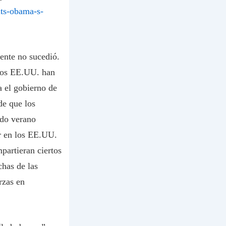
its-obama-s-
ente no sucedió.
 los EE.UU. han
a el gobierno de
de que los
ado verano
ar en los EE.UU.
partieran ciertos
has de las
rzas en