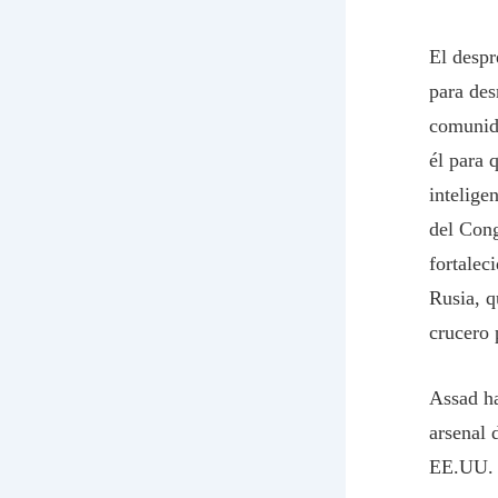
El despr
para des
comunida
él para 
intelige
del Cong
fortalec
Rusia, q
crucero
Assad ha
arsenal 
EE.UU. s