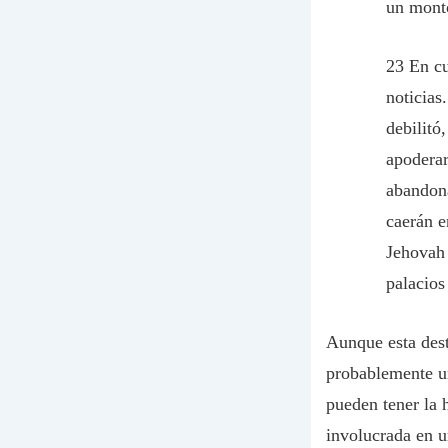
un montó
23 En c
noticias
debilitó
apoderar
abandona
caerán e
Jehovah 
palacios
Aunque esta dest
probablemente un 
pueden tener la h
involucrada en u