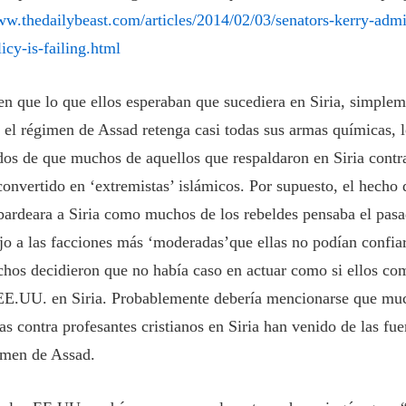
ww.thedailybeast.com/articles/2014/02/03/senators-kerry-adm
licy-is-failing.html
 que lo que ellos esperaban que sucediera en Siria, simplem
 el régimen de Assad retenga casi todas sus armas químicas,
os de que muchos de aquellos que respaldaron en Siria contr
onvertido en ‘extremistas’ islámicos. Por supuesto, el hecho 
rdeara a Siria como muchos de los rebeldes pensaba el pas
jo a las facciones más ‘moderadas’que ellas no podían confi
chos decidieron que no había caso en actuar como si ellos com
 EE.UU. en Siria. Probablemente debería mencionarse que muc
as contra profesantes cristianos en Siria han venido de las fue
imen de Assad.