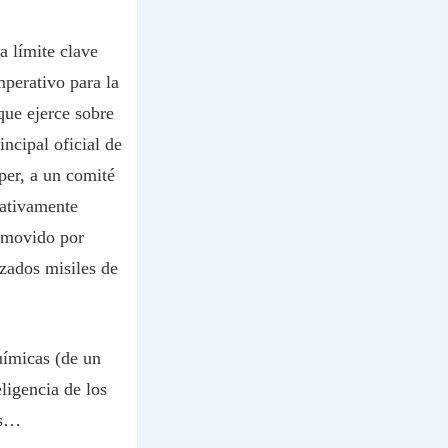
a límite clave
mperativo para la
que ejerce sobre
ncipal oficial de
per, a un comité
cativamente
romovido por
zados misiles de
uímicas (de un
eligencia de los
os…