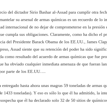
ecio del dictador Sirio Bashar al-Assad para cumplir otra fech
mantelar su arsenal de armas químicas es un recuerdo de lo i
d internacional de no dejar de comprometerse en la presión 
que cumpla sus obligaciones. Claramente, como ha dicho el pri
ncia del Presidente Barack Obama de los EE.UU., James Clap
reso, Assad siente que su retención del poder ha sido signifi
ida como resultado del acuerdo de armas químicas que fue p
ue ha obviado cualquier inmediata amenaza de que fueran lan
 por parte de los EE.UU….
 entregado hasta ahora unas magras 59 toneladas de armas q
de 1433 toneladas). Y eso es sólo lo que él ha admitido, la int
ospecha que él ha declarado solo 32 de 50 sitios de químic