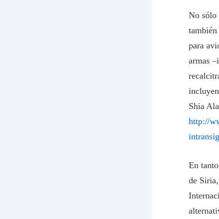
No sólo 
también 
para avi
armas –i
recalcit
incluyen
Shia Ala
http://w
intrans
En tanto
de Siria
Internac
alternat