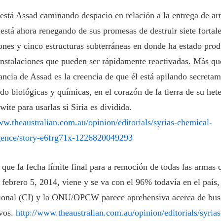
está Assad caminando despacio en relación a la entrega de ar
está ahora renegando de sus promesas de destruir siete fortal
ones y cinco estructuras subterráneas en donde ha estado prod
nstalaciones que pueden ser rápidamente reactivadas. Más qu
rancia de Assad es la creencia de que él está apilando secreta
do biológicas y químicas, en el corazón de la tierra de su het
wite para usarlas si Siria es dividida.
ww.theaustralian.com.au/opinion/editorials/syrias-chemical-
igence/story-e6frg71x-1226820049293
 que la fecha límite final para a remoción de todas las arma
, febrero 5, 2014, viene y se va con el 96% todavía en el paí
ional (CI) y la ONU/OPCW parece aprehensiva acerca de bus
ivos.
http://www.theaustralian.com.au/opinion/editorials/syria