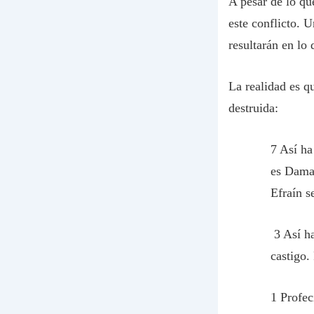
A pesar de lo qu
este conflicto. 
resultarán en lo
La realidad es q
destruida:
7 Así ha
es Damas
Efraín s
3 Así ha
castigo.
1 Profec