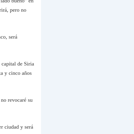
“lado bueno” en
rirá, pero no
sco, será
capital de Siria
ta y cinco años
 no revocaré su
r ciudad y será