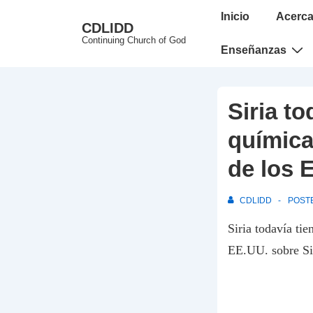
↓
Main
Inicio
Acerca
CDLIDD
Skip
Navigation
Continuing Church of God
to
Enseñanzas
Main
Content
Siria t
química
de los 
CDLIDD
POST
Siria todavía ti
EE.UU. sobre Sir