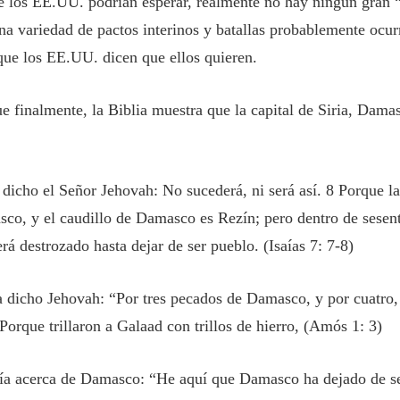
e los EE.UU. podrían esperar, realmente no hay ningún gran 
Una variedad de pactos interinos y batallas probablemente ocur
 que los EE.UU. dicen que ellos quieren.
ue finalmente, la Biblia muestra que la capital de Siria, Dama
 dicho el Señor Jehovah: No sucederá, ni será así. 8 Porque la 
co, y el caudillo de Damasco es Rezín; pero dentro de sesen
erá destrozado hasta dejar de ser pueblo. (Isaías 7: 7-8)
 dicho Jehovah: “Por tres pecados de Damasco, y por cuatro,
 Porque trillaron a Galaad con trillos de hierro, (Amós 1: 3)
ía acerca de Damasco: “He aquí que Damasco ha dejado de se