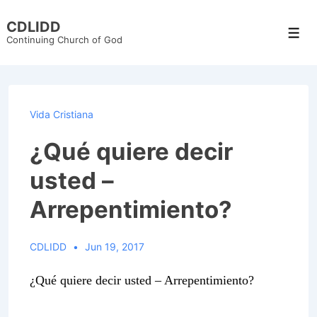
↓
CDLIDD
Skip
Men
Continuing Church of God
to
Main
Content
Vida Cristiana
¿Qué quiere decir
usted –
Arrepentimiento?
CDLIDD
Jun 19, 2017
¿Qué quiere decir usted – Arrepentimiento?