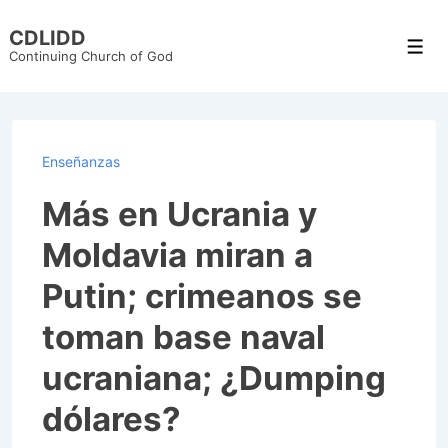
↓
CDLIDD
Skip
Men
Continuing Church of God
to
Main
Content
Enseñanzas
Más en Ucrania y
Moldavia miran a
Putin; crimeanos se
toman base naval
ucraniana; ¿Dumping
dólares?