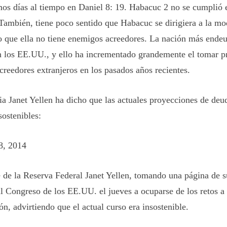
imos días al tiempo en Daniel 8: 19. Habacuc 2 no se cumplió
 También, tiene poco sentido que Habacuc se dirigiera a la m
to que ella no tiene enemigos acreedores. La nación más ende
n los EE.UU., y ello ha incrementado grandemente el tomar p
creedores extranjeros en los pasados años recientes.
ia Janet Yellen ha dicho que las actuales proyecciones de deu
ostenibles:
8, 2014
e de la Reserva Federal Janet Yellen, tomando una página de s
al Congreso de los EE.UU. el jueves a ocuparse de los retos a
ón, advirtiendo que el actual curso era insostenible.