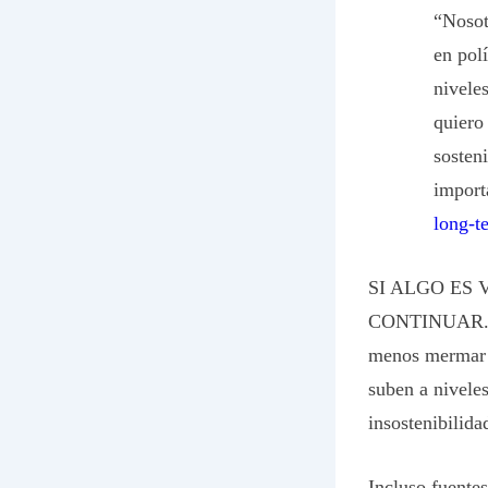
“Nosot
en polí
nivele
quiero
sosteni
import
long-t
SI ALGO ES
CONTINUAR. Lo
menos mermar g
suben a nivele
insostenibilida
Incluso fuente