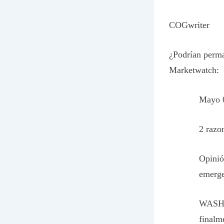
COGwriter
¿Podrían perma
Marketwatch:
Mayo 
2 razo
Opinió
emerge
WASHI
finalm