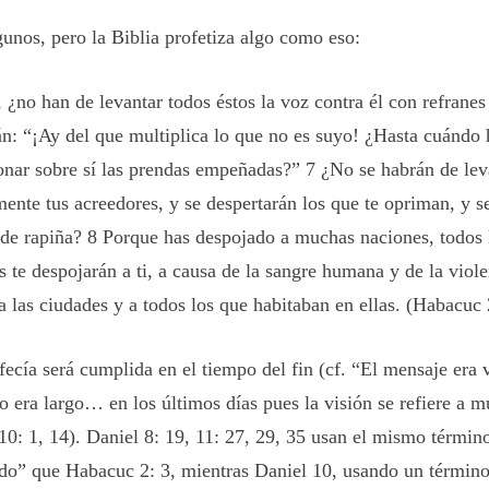
unos, pero la Biblia profetiza algo como eso:
, ¿no han de levantar todos éstos la voz contra él con refrane
án: “¡Ay del que multiplica lo que no es suyo! ¿Hasta cuándo 
nar sobre sí las prendas empeñadas?” 7 ¿No se habrán de lev
mente tus acreedores, y se despertarán los que te opriman, y se
 de rapiña? 8 Porque has despojado a muchas naciones, todos
s te despojarán a ti, a causa de la sangre humana y de la viole
 a las ciudades y a todos los que habitaban en ellas. (Habacuc 
fecía será cumplida en el tiempo del fin (cf. “El mensaje era 
 era largo… en los últimos días pues la visión se refiere a m
10: 1, 14). Daniel 8: 19, 11: 27, 29, 35 usan el mismo términ
do” que Habacuc 2: 3, mientras Daniel 10, usando un término 