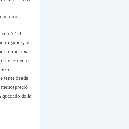
 admitida.
, con $230
ar, digamos, al
Puesto que los
sco incremento
i eso
ue tener deuda
a menosprecio
a quedado de la