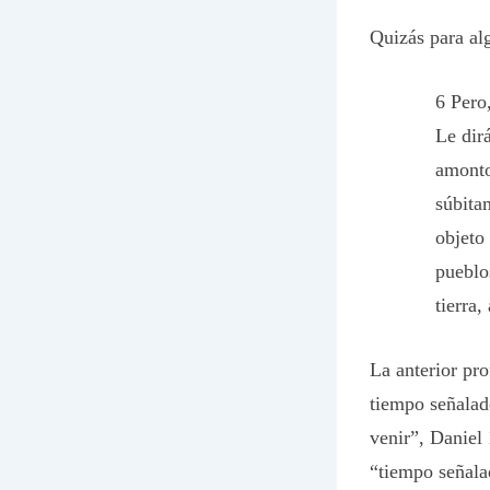
Quizás para alg
6 Pero
Le dir
amonto
súbita
objeto
pueblo
tierra,
La anterior pro
tiempo señalado
venir”, Daniel 
“tiempo señala