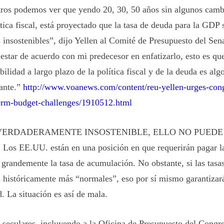
ros podemos ver que yendo 20, 30, 50 años sin algunos camb
tica fiscal, está proyectado que la tasa de deuda para la GDP 
s insostenibles”, dijo Yellen al Comité de Presupuesto del S
 estar de acuerdo con mi predecesor en enfatizarlo, esto es que
bilidad a largo plazo de la política fiscal y de la deuda es al
ante.”
http://www.voanews.com/content/reu-yellen-urges-cong
erm-budget-challenges/1910512.html
 VERDADERAMENTE INSOSTENIBLE, ELLO NO PUEDE
s EE.UU. están en una posición en que requerirán pagar la
randemente la tasa de acumulación. No obstante, si las tasas
s históricamente más “normales”, eso por sí mismo garantizará
d. La situación es así de mala.
s seculares, incluyendo a la Oficina de Presupuesto del Cong