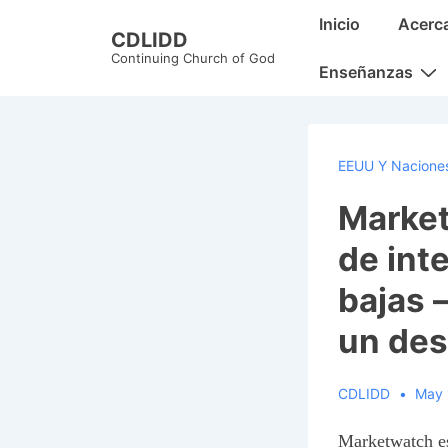
↓
Main
Inicio
Acerc
CDLIDD
Skip
Navigation
Continuing Church of God
to
Enseñanzas
Main
Content
EEUU Y Naciones
Market
de int
bajas 
un des
CDLIDD
May 
Marketwatch es