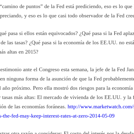
 “camino de puntos” de la Fed está prediciendo, eso es lo que
apreciando, y eso es lo que casi todo observador de la Fed cre
qué pasa si ellos están equivocados? ¿Qué pasa si la Fed apla
 de las tasas? ¿Qué pasa si la economía de los EE.UU. no está 
más altas en 2015?
testimonio ante el Congreso esta semana, la jefe de la Fed Jan
 en ninguna forma de la asunción de que la Fed probablemente
el año próximo. Pero ella mostró dos riesgos para la economía
r tasas más altas: El mercado de vivienda de los EE.UU. y la f
ión de las economías foráneas.
http://www.marketwatch.com/s
s-the-fed-may-keep-interest-rates-at-zero-2014-05-09
rar otra razón a considerar: El costo del interés por la deud