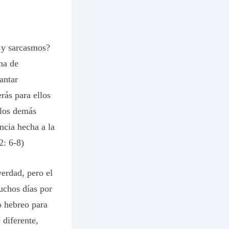
s y sarcasmos?
ha de
antar
rás para ellos
 los demás
ncia hecha a la
2: 6-8)
verdad, pero el
uchos días por
o hebreo para
diferente,