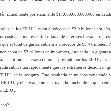
án actualmente por encima de $17,000,000,000,000 en deuda
erales de los EE.UU. están alrededor de $3,9 billones por año
por costos de intereses Si las tasas de intereses fueran a regres
 que el total de gastos subiera a alrededor de $5,4 trillones. 
en cerca de $3 trillones en impuestos, esto sería un gigante
Eso a su turno aceleraría el tomar prestado por los EE.UU., y s
euda subiría tan rápidamente que los extranjeros decidirían q
 EE.UU. sería inseguro. Esto resultaría en muchos vendiendo 
s EE.UU. y efectivamente destruyendo mucho de lo que habrí
os EE.UU.
jano?