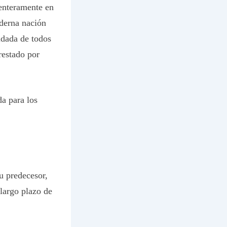
 enteramente en
oderna nación
udada de todos
restado por
da para los
u predecesor,
 largo plazo de