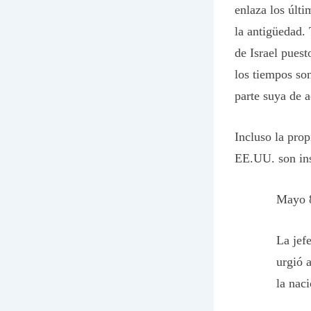
enlaza los últ
la antigüedad.
de Israel pues
los tiempos so
parte suya de a
Incluso la prop
EE.UU. son ins
Mayo 
La jef
urgió 
la naci