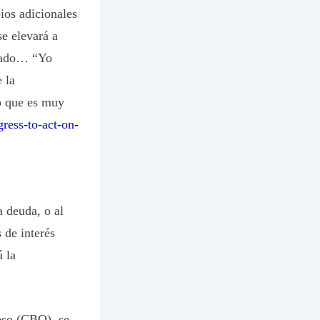
ios adicionales
se elevará a
enado… “Yo
 la
go que es muy
ress-to-act-on-
 deuda, o al
 de interés
 la
reso (CBO), se