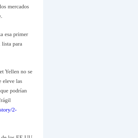
 los mercados
e.
za esa primer
lista para
et Yellen no se
 eleve las
 que podrían
rágil
tory/2-
a de los EE.UU.