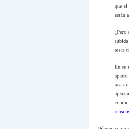
que el
están 
¿Pero 
subida
tasas 
En su 
apartó
tasas 
aplaza
condic
reason
Déjeme suminist