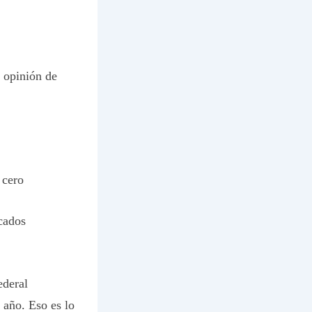
 opinión de
 cero
cados
deral
 año. Eso es lo