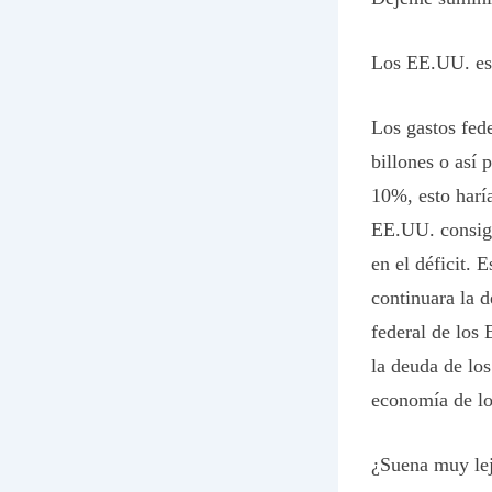
Los EE.UU. est
Los gastos fed
billones o así 
10%, esto haría
EE.UU. consigu
en el déficit. 
continuara la d
federal de los
la deuda de lo
economía de l
¿Suena muy le