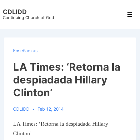
↓
CDLIDD
Skip
Men
Continuing Church of God
to
Main
Content
Enseñanzas
LA Times: ‘Retorna la
despiadada Hillary
Clinton’
CDLIDD
Feb 12, 2014
LA Times: ‘Retorna la despiadada Hillary
Clinton’