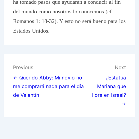
ha tomado pasos que ayudarán a conducir al fin
del mundo como nosotros lo conocemos (cf.
Romanos 1: 18-32). Y esto no será bueno para los
Estados Unidos.
Post
Previous
Next
navigation
← Querido Abby: Mi novio no
¿Estatua
me comprará nada para el día
Mariana que
de Valentín
llora en Israel?
→