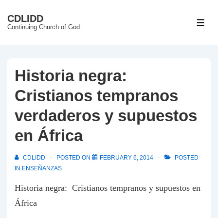
↓
CDLIDD
Skip
ME
Continuing Church of God
to
Main
Content
Historia negra:
Cristianos tempranos
verdaderos y supuestos
en África
CDLIDD
POSTED ON
FEBRUARY 6, 2014
POSTED
IN
ENSEÑANZAS
Historia negra: Cristianos tempranos y supuestos en
África