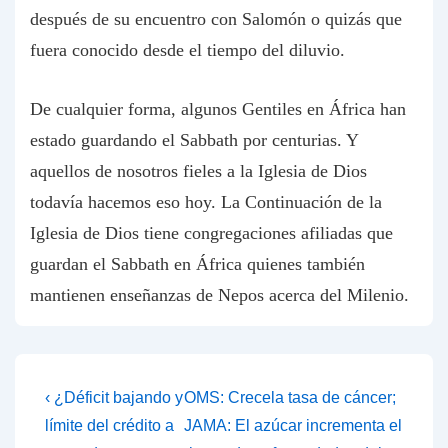
después de su encuentro con Salomón o quizás que
fuera conocido desde el tiempo del diluvio.
De cualquier forma, algunos Gentiles en África han
estado guardando el Sabbath por centurias. Y
aquellos de nosotros fieles a la Iglesia de Dios
todavía hacemos eso hoy. La
Continuación de la
Iglesia de Dios tiene congregaciones afiliadas que
guardan el Sabbath en África quienes también
mantienen enseñanzas de Nepos acerca del Milenio.
Post
Previous
Next
‹ ¿Déficit bajando y
OMS: Crecela tasa de cáncer;
Post
Post
navigation
límite del crédito a
JAMA: El azúcar incrementa el