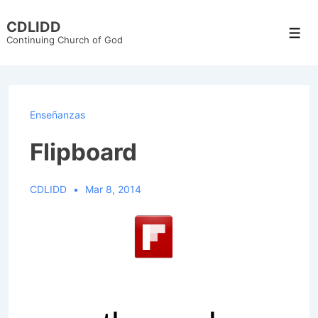
↓
CDLIDD
Skip
Men
Continuing Church of God
to
Main
Content
Enseñanzas
Flipboard
CDLIDD
Mar 8, 2014