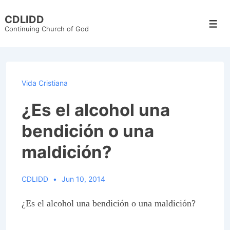
↓
CDLIDD
Skip
Men
Continuing Church of God
to
Main
Content
Vida Cristiana
¿Es el alcohol una
bendición o una
maldición?
CDLIDD
Jun 10, 2014
¿Es el alcohol una bendición o una maldición?