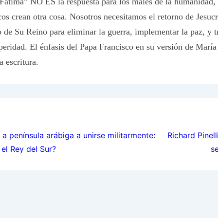
Fátima” NO ES la respuesta para los males de la humanidad, 
s crean otra cosa. Nosotros necesitamos el retorno de Jesucri
 de Su Reino para eliminar la guerra, implementar la paz, y tr
peridad. El énfasis del Papa Francisco en su versión de María
a escritura.
ion
a península arábiga a unirse militarmente:
Richard Pinel
el Rey del Sur?
s