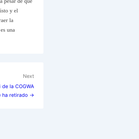
a pesar de que
sto y el
aer la
 es una
Next
li de la COGWA
e ha retirado →