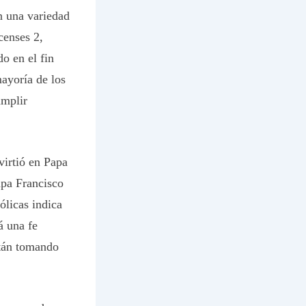
n una variedad
censes 2,
o en el fin
mayoría de los
umplir
irtió en Papa
apa Francisco
ólicas indica
á una fe
stán tomando