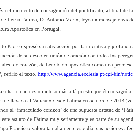
s del momento de consagración del pontificado, al final de la
 de Leiria-Fátima, D. António Marto, leyó un mensaje enviado
tura Apostólica en Portugal.
nto Padre expresó su satisfacción por la iniciativa y profunda
isfacción de su deseo en unión de oración con todos los peregr
cuales, de corazón, da bendición apostólica como una promesa
, refirió el texto.
http://www.agencia.ecclesia.pt/cgi-bin/noti
sco ha tomado esto incluso más allá puesto que él consagró a
e fue llevada al Vaticano desde Fátima en octubre de 2013 (ve
ndo al ‘inmaculado corazón’ de una supuesta estatua de ‘Fáti
 este asunto de Fátima muy seriamente y es parte de su agen
apa Francisco valora tan altamente este día, sus acciones afec