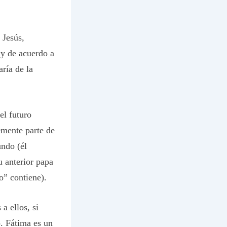
 Jesús,
 y de acuerdo a
aría de la
el futuro
emente parte de
undo (él
u anterior papa
o” contiene).
a ellos, si
o. Fátima es un