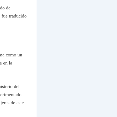
ado de
o fue traducido
isma como un
e en la
isterio del
perimentado
jeres de este