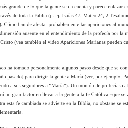
ás grande de lo que la gente se da cuenta y parece enlazar e
través de toda la Biblia (p. ej. Isaías 47, Mateo 24, 2 Tesaloni
).
Cómo han de afectar probablemente las apariciones al mund
 dimensión ausente en el entendimiento de la profecía por la 
 Cristo
(vea también el video Apariciones Marianas pueden c
sco ha tomado personalmente algunos pasos desde que se conv
ño pasado] para dirigir la gente a María (ver, por ejemplo, P
iendo a sus seguidores a “María”). Un montón de profecías cat
á un gran factor en llevar a la gente a la fe Católica –que ser
ra esta fe cambiada se advierte en la Biblia, no obstane se e
lementarla.