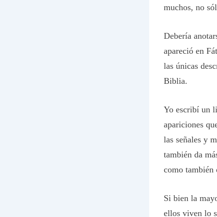
muchos, no sól
Debería anotar
apareció en Fá
las únicas desc
Biblia.
Yo escribí un l
apariciones qu
las señales y 
también da más
como también de
Si bien la mayo
ellos viven lo 