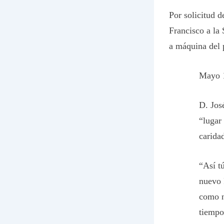
Por solicitud d
Francisco a la 
a máquina del 
Mayo 
D. Jos
“lugar
carida
“Así tú
nuevo 
como n
tiempo