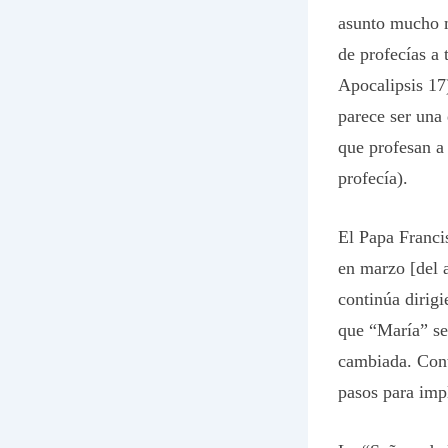
asunto mucho m
de profecías a 
Apocalipsis 17
parece ser una
que profesan a
profecía).
El Papa Franci
en marzo [del a
continúa dirig
que “María” ser
cambiada. Cont
pasos para imp