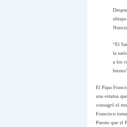
Despué
obispo
Nuncia
“El Sa
la sat
a los 
bienes”
El Papa Franci
una estatua qu
consagró el mu
Francisco toma
Puesto que el P