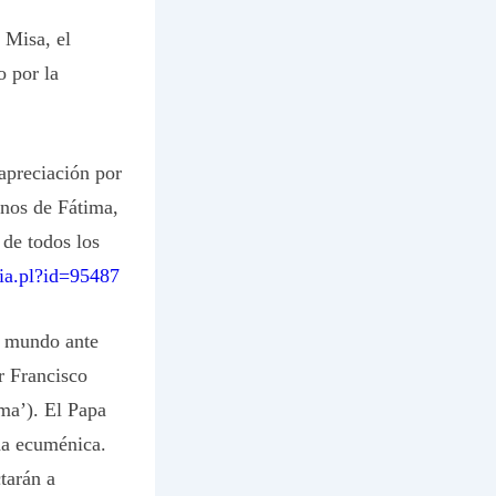
 Misa, el
 por la
 apreciación por
inos de Fátima,
 de todos los
cia.pl?id=95487
l mundo ante
r Francisco
ma’). El Papa
da ecuménica.
tarán a