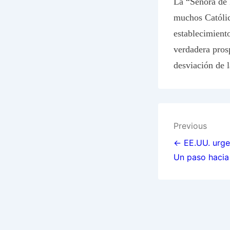
La “Señora de 
muchos Católico
establecimiento
verdadera pros
desviación de l
Post
Previous
navigat
← EE.UU. urge 
Un paso hacia 