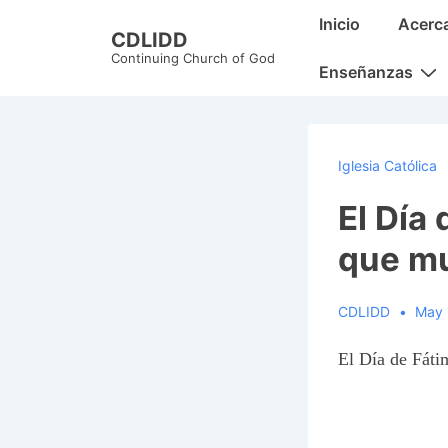
↓
Main
Inicio
Acerc
CDLIDD
Skip
Navigation
Continuing Church of God
to
Enseñanzas
Main
Content
Iglesia Católica
El Día
que mu
CDLIDD
May 
El Día de Fáti