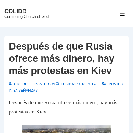
↓
CDLIDD
Skip
ME
Continuing Church of God
to
Main
Content
Después de que Rusia
ofrece más dinero, hay
más protestas en Kiev
CDLIDD
POSTED ON
FEBRUARY 18, 2014
POSTED
IN
ENSEÑANZAS
Después
de que Rusia ofrece más dinero, hay más
protestas en Kiev