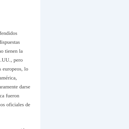
ofendidos
dispuestas
o tienen la
E.UU., pero
s europeos, lo
américa,
laramente darse
nca fueron
os oficiales de