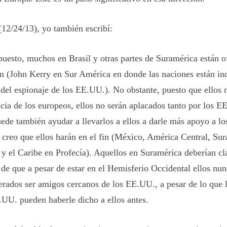
(12/24/13), yo también escribí:
puesto, muchos en Brasil y otras partes de Suramérica están 
n (John Kerry en Sur América en donde las naciones están in
 del espionaje de los EE.UU.). No obstante, puesto que ellos n
ncia de los europeos, ellos no serán aplacados tanto por los E
uede también ayudar a llevarlos a ellos a darle más apoyo a lo
 creo que ellos harán en el fin (México, América Central, Sur
, y el Caribe en Profecía). Aquellos en Suramérica deberían c
 de que a pesar de estar en el Hemisferio Occidental ellos nu
erados ser amigos cercanos de los EE.UU., a pesar de lo que l
.UU. pueden haberle dicho a ellos antes.