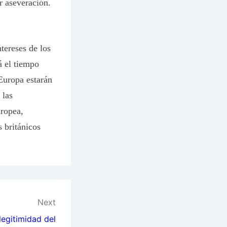
r aseveración.
tereses de los
á el tiempo
Europa estarán
 las
uropea,
 británicos
Next
egitimidad del