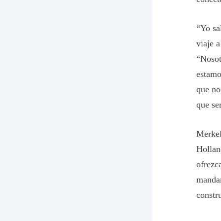
“Yo sa
viaje 
“Nosot
estamo
que no
que se
Merkel
Hollan
ofrezc
mandar
constr