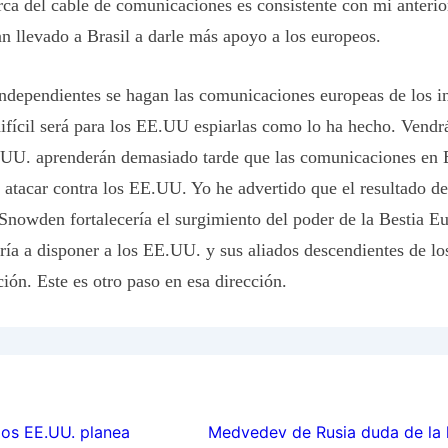
rca del cable de comunicaciones es consistente con mi anterio
 llevado a Brasil a darle más apoyo a los europeos.
ndependientes se hagan las comunicaciones europeas de los in
fícil será para los EE.UU espiarlas como lo ha hecho. Vendr
UU. aprenderán demasiado tarde que las comunicaciones en 
 atacar contra los EE.UU. Yo he advertido que el resultado de
 Snowden fortalecería el surgimiento del poder de la Bestia E
ía a disponer a los EE.UU. y sus aliados descendientes de los
ción. Este es otro paso en esa dirección.
ion
los EE.UU. planea
Medvedev de Rusia duda de la l