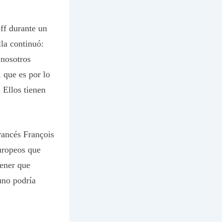
ff durante un
la continuó:
 nosotros
 que es por lo
 Ellos tienen
rancés François
uropeos que
tener que
uno podría