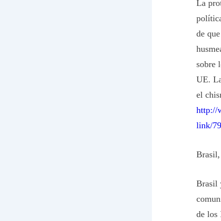
La pro
polític
de que
husmea
sobre l
UE. La
el ch
http:/
link/7
Brasil
Brasil
comuni
de los