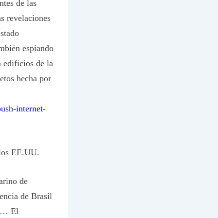
ntes de las
as revelaciones
stado
ambién espiando
 edificios de la
retos hecha por
ush-internet-
 los EE.UU.
arino de
encia de Brasil
a… El