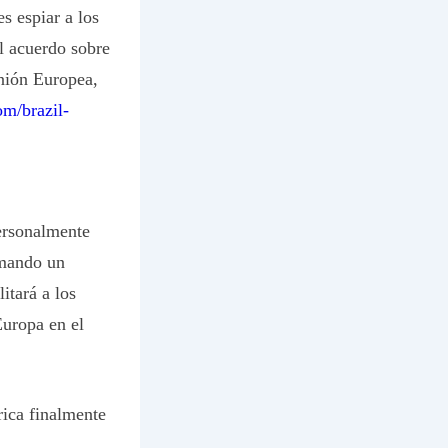
 espiar a los
l acuerdo sobre
Unión Europea,
om/brazil-
personalmente
omando un
itará a los
Europa en el
rica finalmente