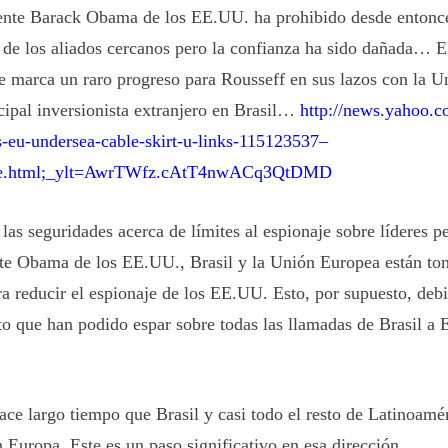
ente Barack Obama de los EE.UU. ha prohibido desde entonces
s de los aliados cercanos pero la confianza ha sido dañada… E
le marca un raro progreso para Rousseff en sus lazos con la 
ncipal inversionista extranjero en Brasil…
http://news.yahoo.c
s-eu-undersea-cable-skirt-u-links-115123537–
ce.html;_ylt=AwrTWfz.cAtT4nwACq3QtDMD
 las seguridades acerca de límites al espionaje sobre líderes 
nte Obama de los EE.UU., Brasil y la Unión Europea están t
 reducir el espionaje de los EE.UU. Esto, por supuesto, debil
o que han podido espar sobre todas las llamadas de Brasil a 
ace largo tiempo que Brasil y casi todo el resto de Latinoamé
n Europa. Este es un paso significativo en esa dirección.