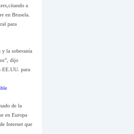
ers,citando a
re en Brusela.
ral para
 y la soberanía
os”, dijo
s EE.UU. para
ble
mado de la
ase en Europa
de Internet que