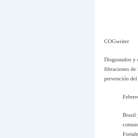
COGwriter
Disgustados y 
filtraciones d
prevención del
Febrer
Brasil
comuni
Fortal