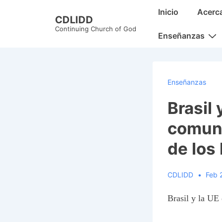
↓
Main
Inicio
Acerc
CDLIDD
Skip
Navigation
Continuing Church of God
to
Enseñanzas
Main
Content
Enseñanzas
Brasil 
comuni
de los
CDLIDD
Feb 
Brasil y la UE