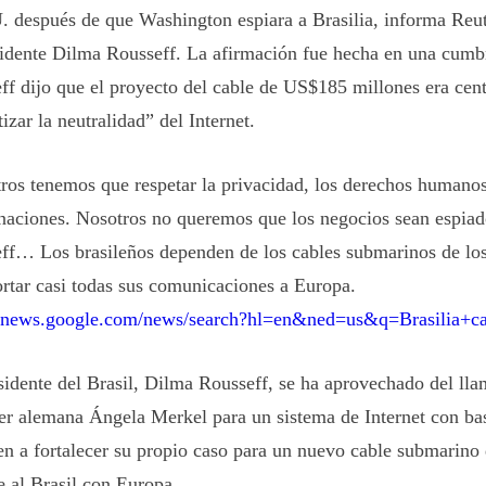
 después de que Washington espiara a Brasilia, informa Reut
sidente Dilma Rousseff. La afirmación fue hecha en una cumb
ff dijo que el proyecto del cable de US$185 millones era cent
izar la neutralidad” del Internet.
ros tenemos que respetar la privacidad, los derechos humanos
 naciones. Nosotros no queremos que los negocios sean espiad
ff… Los brasileños dependen de los cables submarinos de lo
ortar casi todas sus comunicaciones a Europa.
//news.google.com/news/search?hl=en&ned=us&q=Brasilia+ca
sidente del Brasil, Dilma Rousseff, se ha aprovechado del lla
ler alemana Ángela Merkel para un sistema de Internet con b
en a fortalecer su propio caso para un nuevo cable submarino 
e al Brasil con Europa.