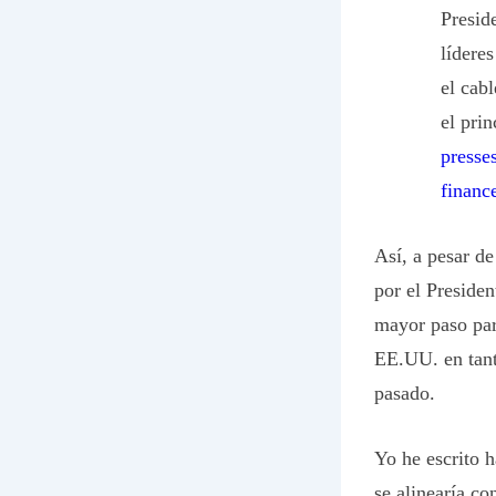
Presid
lídere
el cab
el pri
presse
finan
Así, a pesar de
por el Preside
mayor paso para
EE.UU. en tant
pasado.
Yo he escrito h
se alinearía co