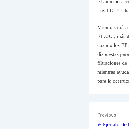
El anuncio ace
Los EE.UU. han
Mientras más i
EE.UU., más di
cuando los EE.
dispuestas para
filtraciones de
mientras ayudar
para la destruc
Post
Previous
navigat
← Ejército de 