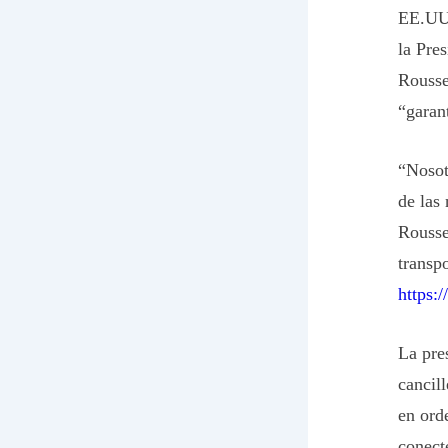
EE.UU.
la Pre
Rousse
“garant
“Nosot
de las
Rousse
transp
https:
La pre
cancil
en ord
conect