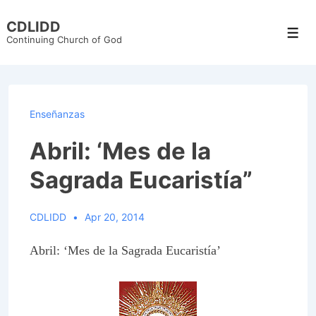
↓
CDLIDD
Skip
Men
Continuing Church of God
to
Main
Content
Enseñanzas
Abril: ‘Mes de la
Sagrada Eucaristía”
CDLIDD
Apr 20, 2014
Abril: ‘Mes de la Sagrada Eucaristía’